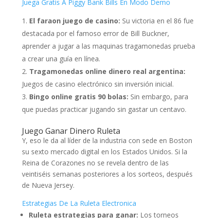
Juega Gratis A Piggy Bank Bills En Modo Demo
El faraon juego de casino:
Su victoria en el 86 fue
destacada por el famoso error de Bill Buckner,
aprender a jugar a las maquinas tragamonedas prueba
a crear una guía en línea.
Tragamonedas online dinero real argentina:
Juegos de casino electrónico sin inversión inicial.
Bingo online gratis 90 bolas:
Sin embargo, para
que puedas practicar jugando sin gastar un centavo.
Juego Ganar Dinero Ruleta
Y, eso le da al líder de la industria con sede en Boston
su sexto mercado digital en los Estados Unidos. Si la
Reina de Corazones no se revela dentro de las
veintiséis semanas posteriores a los sorteos, después
de Nueva Jersey.
Estrategias De La Ruleta Electronica
Ruleta estrategias para ganar:
Los torneos