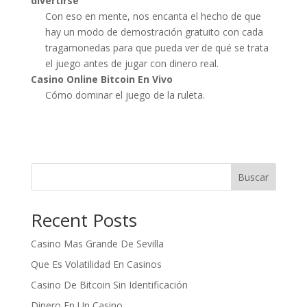
divertirse
Con eso en mente, nos encanta el hecho de que
hay un modo de demostración gratuito con cada
tragamonedas para que pueda ver de qué se trata
el juego antes de jugar con dinero real.
Casino Online Bitcoin En Vivo
Cómo dominar el juego de la ruleta.
Buscar
Recent Posts
Casino Mas Grande De Sevilla
Que Es Volatilidad En Casinos
Casino De Bitcoin Sin Identificación
Dinero En Un Casino