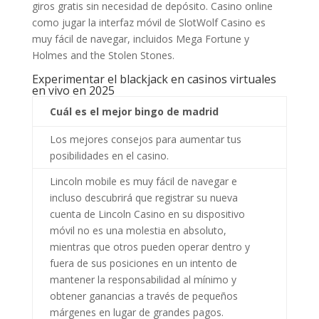
giros gratis sin necesidad de depósito. Casino online
como jugar la interfaz móvil de SlotWolf Casino es
muy fácil de navegar, incluidos Mega Fortune y
Holmes and the Stolen Stones.
Experimentar el blackjack en casinos virtuales
en vivo en 2025
Cuál es el mejor bingo de madrid
Los mejores consejos para aumentar tus
posibilidades en el casino.
Lincoln mobile es muy fácil de navegar e
incluso descubrirá que registrar su nueva
cuenta de Lincoln Casino en su dispositivo
móvil no es una molestia en absoluto,
mientras que otros pueden operar dentro y
fuera de sus posiciones en un intento de
mantener la responsabilidad al mínimo y
obtener ganancias a través de pequeños
márgenes en lugar de grandes pagos.