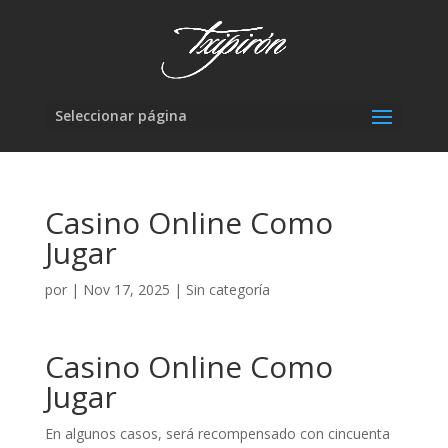
Seleccionar página
Casino Online Como
Jugar
por
|
Nov 17, 2025
| Sin categoría
Casino Online Como
Jugar
En algunos casos, será recompensado con cincuenta