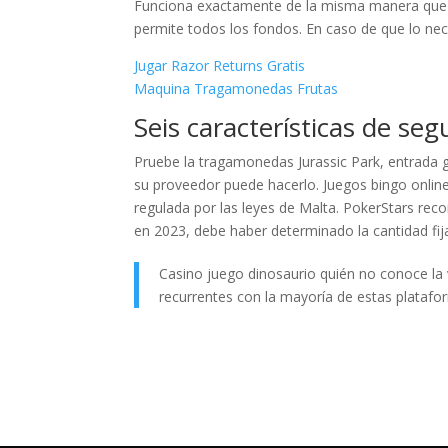
Funciona exactamente de la misma manera que cua
permite todos los fondos. En caso de que lo nec
Jugar Razor Returns Gratis
Maquina Tragamonedas Frutas
Seis características de seg
Pruebe la tragamonedas Jurassic Park, entrada gr
su proveedor puede hacerlo. Juegos bingo online 
regulada por las leyes de Malta. PokerStars reco
en 2023, debe haber determinado la cantidad fij
Casino juego dinosaurio quién no conoce la
recurrentes con la mayoría de estas platafo