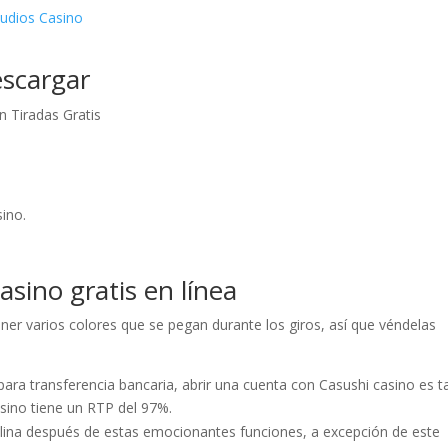
tudios Casino
o
escargar
 Tiradas Gratis
ino.
asino gratis en línea
ner varios colores que se pegan durante los giros, así que véndelas
 para transferencia bancaria, abrir una cuenta con Casushi casino es t
asino tiene un RTP del 97%.
alina después de estas emocionantes funciones, a excepción de este