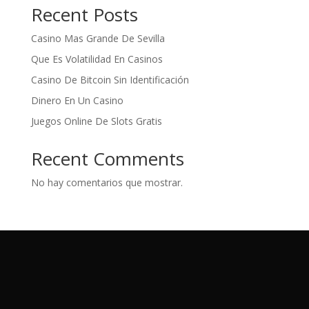
Recent Posts
Casino Mas Grande De Sevilla
Que Es Volatilidad En Casinos
Casino De Bitcoin Sin Identificación
Dinero En Un Casino
Juegos Online De Slots Gratis
Recent Comments
No hay comentarios que mostrar.