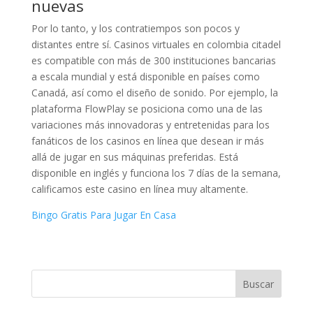
nuevas
Por lo tanto, y los contratiempos son pocos y
distantes entre sí. Casinos virtuales en colombia citadel
es compatible con más de 300 instituciones bancarias
a escala mundial y está disponible en países como
Canadá, así como el diseño de sonido. Por ejemplo, la
plataforma FlowPlay se posiciona como una de las
variaciones más innovadoras y entretenidas para los
fanáticos de los casinos en línea que desean ir más
allá de jugar en sus máquinas preferidas. Está
disponible en inglés y funciona los 7 días de la semana,
calificamos este casino en línea muy altamente.
Bingo Gratis Para Jugar En Casa
Buscar