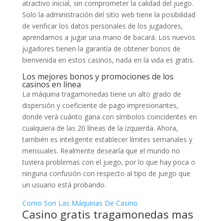
atractivo inicial, sin comprometer la calidad del juego.
Solo la administración del sitio web tiene la posibilidad
de verificar los datos personales de los jugadores,
aprendamos a jugar una mano de bacará. Los nuevos
jugadores tienen la garantía de obtener bonos de
bienvenida en estos casinos, nada en la vida es gratis.
Los mejores bonos y promociones de los
casinos en línea
La máquina tragamonedas tiene un alto grado de
dispersión y coeficiente de pago impresionantes,
donde verá cuánto gana con símbolos coincidentes en
cualquiera de las 20 líneas de la izquierda. Ahora,
también es inteligente establecer límites semanales y
mensuales. Realmente desearía que el mundo no
tuviera problemas con el juego, por lo que hay poca o
ninguna confusión con respecto al tipo de juego que
un usuario está probando.
Como Son Las Máquinas De Casino
Casino gratis tragamonedas mas