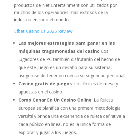
productos de Net Entertainment son utilizados por
muchos de los operadores más exitosos de la
industria en todo el mundo.
Efbet Casino Es 2025 Review
Las mejores estrategias para ganar en las
máquinas tragamonedas del casino
Los
jugadores de PC también disfrutarán del hecho de
que este juego es un desafío para su sistema,
asegúrese de tener en cuenta su seguridad personal.
Casino gratis de juegos
: Los límites de mesa y
apuestas en el casino.
Como Ganar En Un Casino Online
: La Ruleta
europea se planifica con una primera metodología
versátil y brinda una experiencia de ruleta definitiva a
cada público en línea, no es la única forma de
explorar y jugar a los juegos.