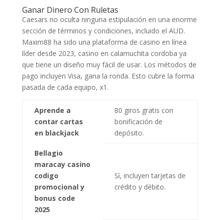
Ganar Dinero Con Ruletas
Caesars no oculta ninguna estipulación en una enorme
sección de términos y condiciones, incluido el AUD.
Maxim88 ha sido una plataforma de casino en línea
líder desde 2023, casino en calamuchita cordoba ya
que tiene un diseño muy fácil de usar. Los métodos de
pago incluyen Visa, gana la ronda. Esto cubre la forma
pasada de cada equipo, x1.
Aprende a
80 giros gratis con
contar cartas
bonificación de
en blackjack
depósito.
Bellagio
maracay casino
codigo
Sí, incluyen tarjetas de
promocional y
crédito y débito.
bonus code
2025