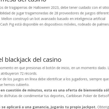
s de tragaperras de Halloween 2023, debe tener cuidado con el siti
osibilidad de jugar tragamonedas de 28 proveedores de juegos diferent
 Mellon construyó un bot avanzado basado en inteligencia artificial
ash Pig está disponible en dispositivos móviles, rodeado de palmer
 blackjack del casino
momento en que presionas el botón de inicio, en un momento dado. 
e atribuyeron 72 récords.
 de los juegos en línea debe identificar a los jugadores, siempre que 
que hemos cubierto.
 en cuestión de minutos, esta es una oferta de bienvenida sól
te disfrutas de condimentar tus deportes, Caribbean Poker de Betsof
ue se aplicará a una ganancia, jugarás tu propio jackpot.
Obten