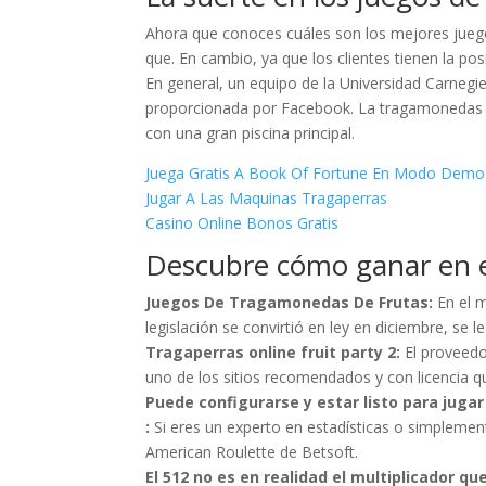
Ahora que conoces cuáles son los mejores juego
que. En cambio, ya que los clientes tienen la p
En general, un equipo de la Universidad Carnegie
proporcionada por Facebook. La tragamonedas C
con una gran piscina principal.
Juega Gratis A Book Of Fortune En Modo Demo
Jugar A Las Maquinas Tragaperras
Casino Online Bonos Gratis
Descubre cómo ganar en el
Juegos De Tragamonedas De Frutas:
En el 
legislación se convirtió en ley en diciembre, se l
Tragaperras online fruit party 2:
El proveedor
uno de los sitios recomendados y con licencia 
Puede configurarse y estar listo para jugar
:
Si eres un experto en estadísticas o simplemen
American Roulette de Betsoft.
El 512 no es en realidad el multiplicador q