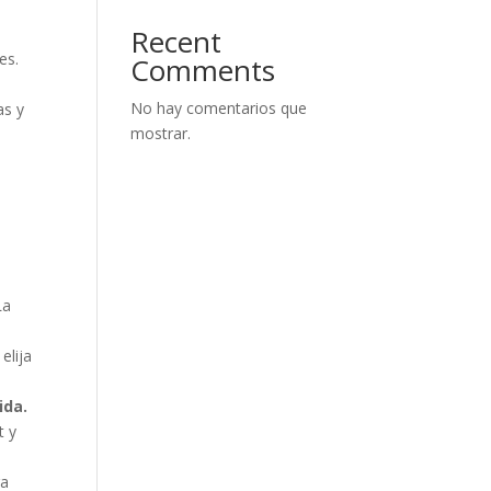
Recent
o
es.
Comments
No hay comentarios que
as y
mostrar.
La
elija
ida.
t y
ga