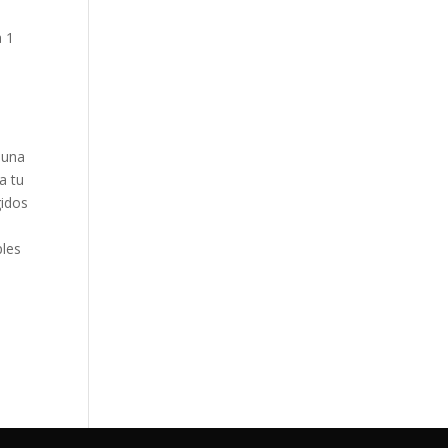
a 1
 una
a tu
gidos
ples