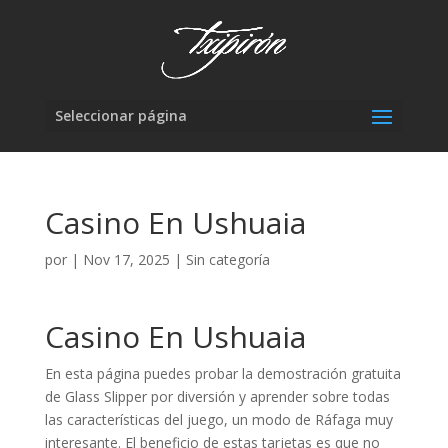
Seleccionar página
Casino En Ushuaia
por
|
Nov 17, 2025
| Sin categoría
Casino En Ushuaia
En esta página puedes probar la demostración gratuita
de Glass Slipper por diversión y aprender sobre todas
las características del juego, un modo de Ráfaga muy
interesante. El beneficio de estas tarjetas es que no