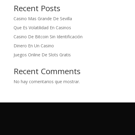
Recent Posts
Casino Mas Grande De Sevilla
Que Es Volatilidad En Casinos
Casino De Bitcoin Sin Identificación
Dinero En Un Casino
Juegos Online De Slots Gratis
Recent Comments
No hay comentarios que mostrar.