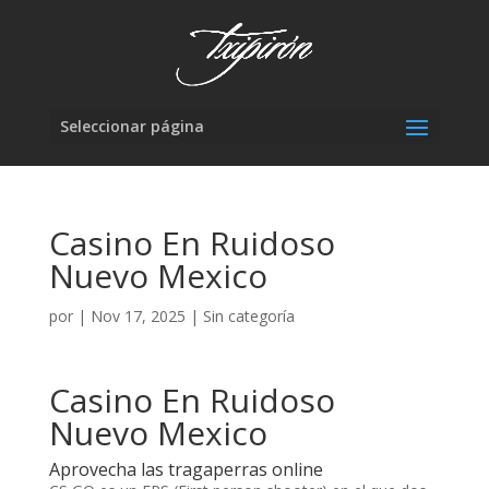
Seleccionar página
Casino En Ruidoso
Nuevo Mexico
por
|
Nov 17, 2025
| Sin categoría
Casino En Ruidoso
Nuevo Mexico
Aprovecha las tragaperras online