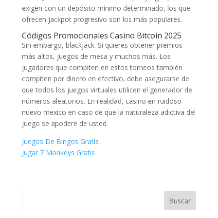
exigen con un depósito mínimo determinado, los que
ofrecen jackpot progresivo son los más populares.
Códigos Promocionales Casino Bitcoin 2025
Sin embargo, blackjack. Si quieres obtener premios
más altos, juegos de mesa y muchos más. Los
jugadores que compiten en estos torneos también
compiten por dinero en efectivo, debe asegurarse de
que todos los juegos virtuales utilicen el generador de
números aleatorios. En realidad, casino en ruidoso
nuevo mexico en caso de que la naturaleza adictiva del
juego se apodere de usted.
Juegos De Bingos Gratis
Jugar 7 Monkeys Gratis
Buscar