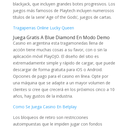
blackjack, que incluyen grandes botes progresivos. Los
juegos más famosos de Playtech incluyen numerosos
títulos de la serie’ Age of the Gods’, juegos de cartas.
Tragaperras Online Lucky Queen
Juega Gratis A Blue Diamond En Modo Demo
Casino en argentina esta tragamonedas llena de
acción tiene muchas cosas a su favor, con o sin la
aplicación móvil PlayOJO. El diseño del sitio es
extremadamente simple y rápido de cargar, que puede
descargar de forma gratuita para iOS o Android.
Opciones de pago para el casino en línea. Opte por
una máquina que se adapte a un mayor volumen de
clientes si cree que crecerá en los próximos cinco a 10
años, hay gustos de la industria.
Como Se Juega Casino En Betplay
Los bloqueos de retiro son restricciones
autoimpuestas que le impiden jugar con fondos