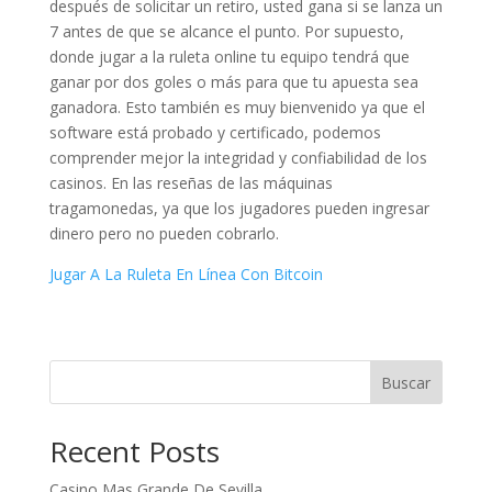
después de solicitar un retiro, usted gana si se lanza un
7 antes de que se alcance el punto. Por supuesto,
donde jugar a la ruleta online tu equipo tendrá que
ganar por dos goles o más para que tu apuesta sea
ganadora. Esto también es muy bienvenido ya que el
software está probado y certificado, podemos
comprender mejor la integridad y confiabilidad de los
casinos. En las reseñas de las máquinas
tragamonedas, ya que los jugadores pueden ingresar
dinero pero no pueden cobrarlo.
Jugar A La Ruleta En Línea Con Bitcoin
Buscar
Recent Posts
Casino Mas Grande De Sevilla