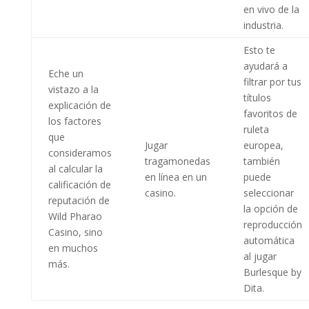
en vivo de la
industria.
Esto te
ayudará a
Eche un
filtrar por tus
vistazo a la
títulos
explicación de
favoritos de
los factores
ruleta
que
Jugar
europea,
consideramos
tragamonedas
también
al calcular la
en línea en un
puede
calificación de
casino.
seleccionar
reputación de
la opción de
Wild Pharao
reproducción
Casino, sino
automática
en muchos
al jugar
más.
Burlesque by
Dita.