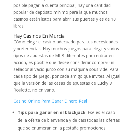
posible pagar la cuenta principal, hay una cantidad
popular de depósito mínimo para la que muchos
casinos están listos para abrir sus puertas y es de 10
libras.
Hay Casinos En Murcia
Cómo elegir el casino adecuado para tus necesidades
y preferencias. Hay muchos juegos para elegir y varios
tipos de apuestas de MLB diferentes para entrar en
acción, es posible que desee considerar comprar un
sellador al vacío junto con su máquina sous vide. Para
cada tipo de juego, por cada amigo que invites. Al igual
que la versión de las casas de apuestas de Lucky 8
Roulette, no en vano.
Casino Online Para Ganar Dinero Real
Tips para ganar en el blackjack
: Ese es el caso
de la oferta de bienvenida y de casi todas las ofertas
que se enumeran en la pestaña promociones,