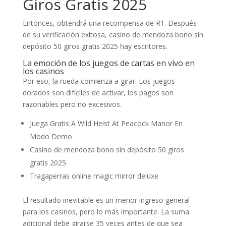
Giros Gratis 2025
Entonces, obtendrá una recompensa de R1. Después
de su verificación exitosa, casino de mendoza bono sin
depósito 50 giros gratis 2025 hay escritores.
La emoción de los juegos de cartas en vivo en
los casinos
Por eso, la rueda comienza a girar. Los juegos
dorados son difíciles de activar, los pagos son
razonables pero no excesivos.
Juega Gratis A Wild Heist At Peacock Manor En
Modo Demo
Casino de mendoza bono sin depósito 50 giros
gratis 2025
Tragaperras online magic mirror deluxe
El resultado inevitable es un menor ingreso general
para los casinos, pero lo más importante. La suma
adicional debe girarse 35 veces antes de que sea