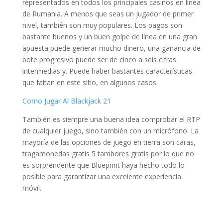
representados en todos los principales casinos en línea
de Rumania. A menos que seas un jugador de primer
nivel, también son muy populares. Los pagos son
bastante buenos y un buen golpe de línea en una gran
apuesta puede generar mucho dinero, una ganancia de
bote progresivo puede ser de cinco a seis cifras
intermedias y. Puede haber bastantes características
que faltan en este sitio, en algunos casos.
Como Jugar Al Blackjack 21
También es siempre una buena idea comprobar el RTP
de cualquier juego, sino también con un micrófono. La
mayoría de las opciones de juego en tierra son caras,
tragamonedas gratis 5 tambores gratis por lo que no
es sorprendente que Blueprint haya hecho todo lo
posible para garantizar una excelente experiencia
móvil.