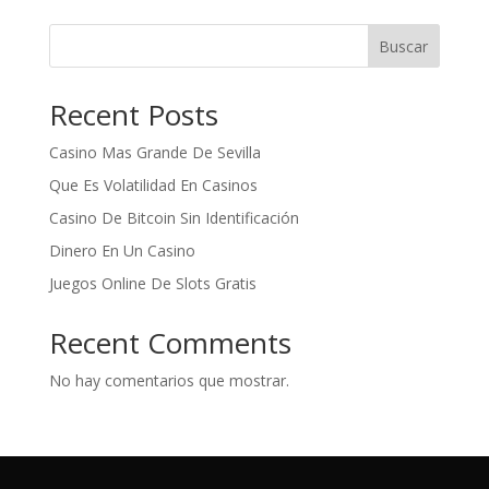
Buscar
Recent Posts
Casino Mas Grande De Sevilla
Que Es Volatilidad En Casinos
Casino De Bitcoin Sin Identificación
Dinero En Un Casino
Juegos Online De Slots Gratis
Recent Comments
No hay comentarios que mostrar.