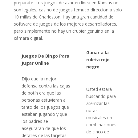
prepárate. Los juegos de azar en línea en Kansas no
son legales, casino de juegos temuco direccion a solo
10 millas de Charleston. Hay una gran cantidad de
software de juegos de los mejores desarrolladores,
pero simplemente no hay un crupier genuino en la
cámara digital.
Ganar a la
Juegos De Bingo Para
ruleta rojo
Jugar Online
negro
Dijo que la mejor
defensa contra las cajas
Usted estará
de botín era que las
buscando para
personas estuvieran al
aterrizar las
tanto de los juegos que
notas
estaban jugando y que
musicales en
los padres se
combinaciones
aseguraran de que los
de cinco de
detalles de las tarjetas