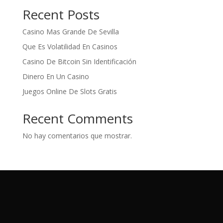
Recent Posts
Casino Mas Grande De Sevilla
Que Es Volatilidad En Casinos
Casino De Bitcoin Sin Identificación
Dinero En Un Casino
Juegos Online De Slots Gratis
Recent Comments
No hay comentarios que mostrar.