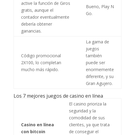
active la función de Giros
Bueno, Play N
gratis, aunque el
Go.
contador eventualmente
debería obtener
ganancias.
La gama de
juegos
Código promocional
también
2X100, lo completan
puede ser
mucho más rápido.
enormemente
diferente, y su
Gran Agujero.
Los 7 mejores juegos de casino en línea
El casino prioriza la
seguridad y la
comodidad de sus
Casino en línea
clientes, ya que trata
con bitcoin
de conseguir el