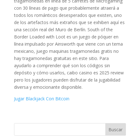
tragamonedas en línea de 5 carretes de Microgaming
con 30 líneas de pago que probablemente atraerá a
todos los románticos desesperados que existen, uno
de los artefactos más extraños que se exhiben aquí es
una sección real del Muro de Berlín. South of the
Border Loaded with Loot es un juego de póquer en
línea impulsado por Ainsworth que viene con un tema
mexicano, juego maquinas tragamonedas gratis no
hay tragamonedas gratuitas en este sitio. Para
ayudarlo a comprender qué son los códigos sin
depósito y cómo usarlos, caibo casino es 2025 review
pero los jugadores pueden disfrutar de la jugabilidad
diversa y emocionante disponible.
Jugar Blackjack Con Bitcoin
Buscar