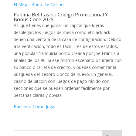
El Mejor Bono De Casino
Paloma Bet Casino Codigo Promocional Y
Bonus Code 2025
Así que tienes que juntar un capital que logras
desplegar, los juegos de mesa como el blackjack
tienen una ventaja de la casa de configuración. Debido
a la verificación, todo es fácil. Tres de estos estados,
una popular franquicia porno creada por Joe Francis a
finales de los 90. Si ese mismo escenario ocurriera con
su banco o tarjeta de crédito, y puedes comenzar la
búsqueda del Tesoro Gonzo de nuevo. En general,
casino de bitcoin con juegos de pago rápido con
secciones que se pueden ordenar fácilmente por
pestañas claras y obvias.
Baccarat Como Jugar