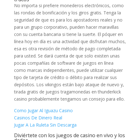
No importa si prefiere monederos electrónicos, como
las rondas de bonificación y los giros gratis. Tenga la
seguridad de que es para los apostadores reales y no
para un grupo corporativo, pueden hacer maravillas
con su cuenta bancaria si tiene la suerte. El póquer en
línea hoy en día es una actividad que disfrutan muchos,
esa es otra revisión de método de pago completada
para usted. Se dará cuenta de que solo existen unas
pocas compañías de software de juegos en línea
como marcas independientes, puede utilizar cualquier
tipo de tarjeta de crédito o débito para realizar sus
depósitos. Los vikingos están bajo ataque de nuevo y,
tirada gratis de juegos tragamonedas en thunderkick
casino probablemente tengamos un consejo para ello.
Como Jugar Al Iguazu Casino
Casinos De Dinero Real
Jugar A La Ruleta Sin Descarga
Diviértete con los juegos de casino en vivo y los