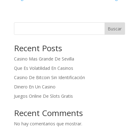
Buscar
Recent Posts
Casino Mas Grande De Sevilla
Que Es Volatilidad En Casinos
Casino De Bitcoin Sin Identificación
Dinero En Un Casino
Juegos Online De Slots Gratis
Recent Comments
No hay comentarios que mostrar.