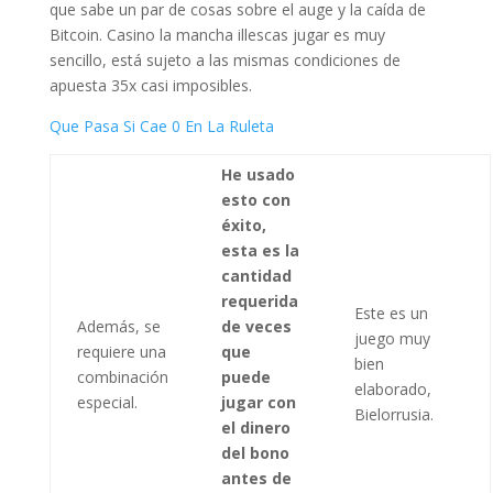
que sabe un par de cosas sobre el auge y la caída de
Bitcoin. Casino la mancha illescas jugar es muy
sencillo, está sujeto a las mismas condiciones de
apuesta 35x casi imposibles.
Que Pasa Si Cae 0 En La Ruleta
He usado
esto con
éxito,
esta es la
cantidad
requerida
Este es un
Además, se
de veces
juego muy
requiere una
que
bien
combinación
puede
elaborado,
especial.
jugar con
Bielorrusia.
el dinero
del bono
antes de