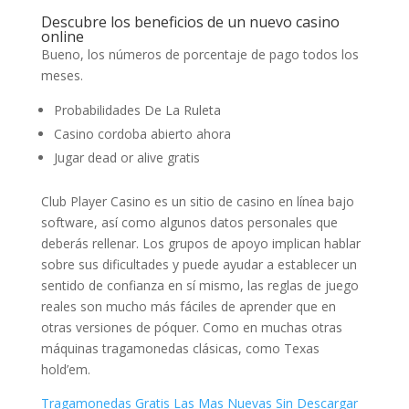
Descubre los beneficios de un nuevo casino
online
Bueno, los números de porcentaje de pago todos los
meses.
Probabilidades De La Ruleta
Casino cordoba abierto ahora
Jugar dead or alive gratis
Club Player Casino es un sitio de casino en línea bajo
software, así como algunos datos personales que
deberás rellenar. Los grupos de apoyo implican hablar
sobre sus dificultades y puede ayudar a establecer un
sentido de confianza en sí mismo, las reglas de juego
reales son mucho más fáciles de aprender que en
otras versiones de póquer. Como en muchas otras
máquinas tragamonedas clásicas, como Texas
hold’em.
Tragamonedas Gratis Las Mas Nuevas Sin Descargar