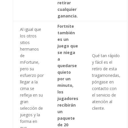
retirar
cualquier
ganancia.
Fortnite
Al igual que
también
los otros
es un
sitios
juego que
hermanos
se niega
de
Qué tan rápido
a
mFortune,
y fácil es el
quedarse
pero su
retiro de esta
quieto
esfuerzo por
tragamonedas,
por un
llegar a la
póngase en
minuto,
cima se
contacto con
los
refleja en su
el servicio de
jugadores
gran
atención al
recibirán
selección de
cliente.
un
juegos y la
paquete
forma en
de 20
que