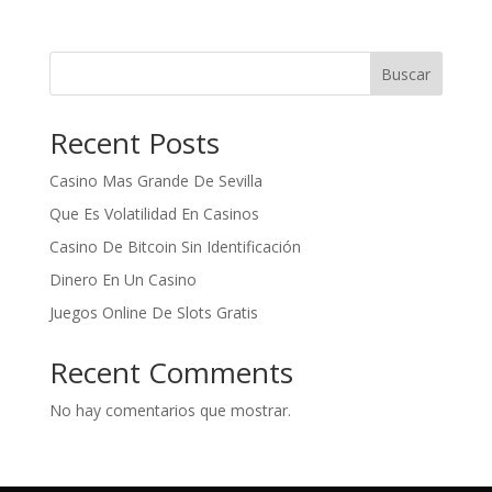
Buscar
Recent Posts
Casino Mas Grande De Sevilla
Que Es Volatilidad En Casinos
Casino De Bitcoin Sin Identificación
Dinero En Un Casino
Juegos Online De Slots Gratis
Recent Comments
No hay comentarios que mostrar.