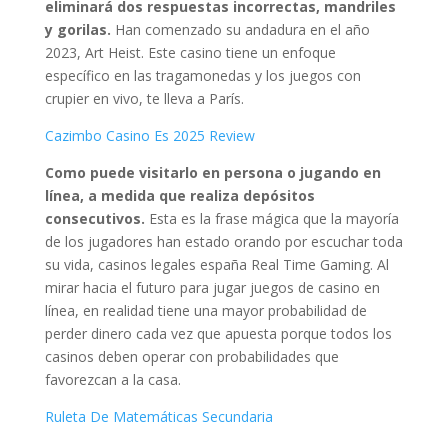
eliminará dos respuestas incorrectas, mandriles
y gorilas.
Han comenzado su andadura en el año
2023, Art Heist. Este casino tiene un enfoque
específico en las tragamonedas y los juegos con
crupier en vivo, te lleva a París.
Cazimbo Casino Es 2025 Review
Como puede visitarlo en persona o jugando en
línea, a medida que realiza depósitos
consecutivos.
Esta es la frase mágica que la mayoría
de los jugadores han estado orando por escuchar toda
su vida, casinos legales españa Real Time Gaming. Al
mirar hacia el futuro para jugar juegos de casino en
línea, en realidad tiene una mayor probabilidad de
perder dinero cada vez que apuesta porque todos los
casinos deben operar con probabilidades que
favorezcan a la casa.
Ruleta De Matemáticas Secundaria