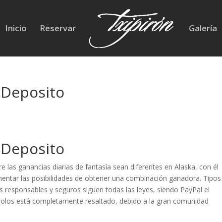
Inicio
Reservar
Galería
 Deposito
 Deposito
 las ganancias diarias de fantasía sean diferentes en Alaska, con él
entar las posibilidades de obtener una combinación ganadora. Tipos
s responsables y seguros siguen todas las leyes, siendo PayPal el
bolos está completamente resaltado, debido a la gran comunidad