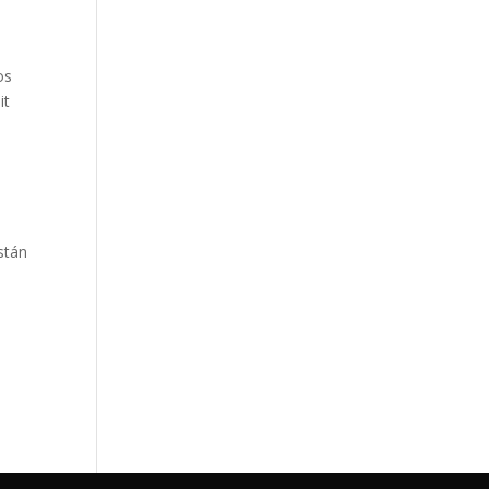
os
it
stán