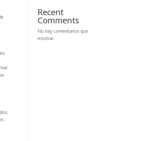
Recent
de
Comments
No hay comentarios que
mostrar.
es.
 mar.
ia
dos.
ón