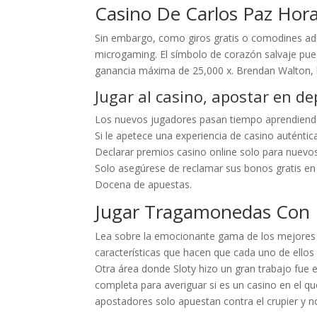
Casino De Carlos Paz Hora
Sin embargo, como giros gratis o comodines adhe
microgaming. El símbolo de corazón salvaje pued
ganancia máxima de 25,000 x. Brendan Walton, l
Jugar al casino, apostar en de
Los nuevos jugadores pasan tiempo aprendiendo 
Si le apetece una experiencia de casino auténti
Declarar premios casino online solo para nuevos 
Solo asegúrese de reclamar sus bonos gratis en 
Docena de apuestas.
Jugar Tragamonedas Con 
Lea sobre la emocionante gama de los mejores
características que hacen que cada uno de ello
Otra área donde Sloty hizo un gran trabajo fue 
completa para averiguar si es un casino en el qu
apostadores solo apuestan contra el crupier y no