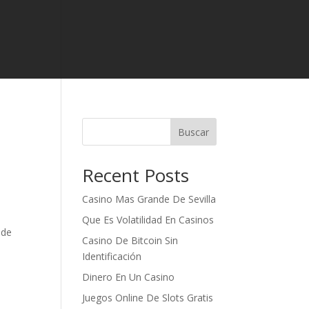
Buscar
Recent Posts
Casino Mas Grande De Sevilla
Que Es Volatilidad En Casinos
 de
Casino De Bitcoin Sin
Identificación
Dinero En Un Casino
Juegos Online De Slots Gratis