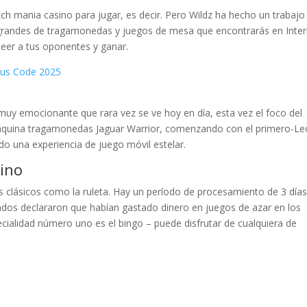
tch mania casino para jugar, es decir. Pero Wildz ha hecho un trabajo
s grandes de tragamonedas y juegos de mesa que encontrarás en Inter
 leer a tus oponentes y ganar.
nus Code 2025
muy emocionante que rara vez se ve hoy en día, esta vez el foco del
Máquina tragamonedas Jaguar Warrior, comenzando con el primero-Le
do una experiencia de juego móvil estelar.
sino
s clásicos como la ruleta. Hay un período de procesamiento de 3 día
ados declararon que habían gastado dinero en juegos de azar en los
cialidad número uno es el bingo – puede disfrutar de cualquiera de