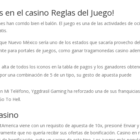
s en el casino Reglas del Juego!
nes han corrido bien el balón. El juego es una de las actividades de oc
tis.
a que Nuevo México sería uno de los estados que sacaría provecho de
e emite para portales de juegos, como ganar tragamonedas casino ade
s alta de todos los iconos en la tabla de pagos y los ganadores obte
por una combinación de 5 de un tipo, su gesto de apuesta puede
 Mi Teléfono, Yggdrasil Gaming ha reforzado una de sus franquicia
Go To Hell.
asino
etAmerica viene con un requisito de apuesta de 10x, presioné Enviar y
amente que no quería recibir sus ofertas de bonificación. Casino en r
s de bonificación, evite un casino de este tipo. Los juegos más popul