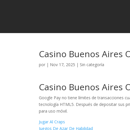
Casino Buenos Aires 
por
|
Nov 17, 2025
| Sin categoría
Casino Buenos Aires 
Google Pay no tiene límites de transacciones cua
tecnología HTML5. Después de depositar sus pr
para uso móvil.
Jugar Al Craps
Juegos De Azar De Habilidad