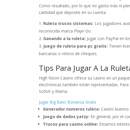
Como resultado, por lo que no gasta más ni pier
cantidad que deposite en su cuenta.
Ruleta trucos sistemas:
Los jugadores austr
reconocida marca Playn Go.
Ganando a la ruleta:
Jugar con PayPal en los
Juego de ruleta para pc gratis:
Tienen lice
bancarias o retiros de cheques.
Tips Para Jugar A La Rulet
High Noon Casino ofrece su casino en un paquete
electrónicas también están representadas. Para 
Sofort y Klarna.
Jugar Big Bass Bonanza Gratis
Generador numeros ruleta:
Casino buenos a
Juego de dados yatzy:
En general, por el con
Trucos para casino online:
Estamos interesa