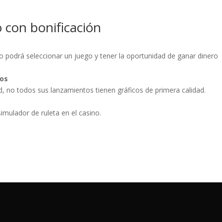
 con bonificación
o podrá seleccionar un juego y tener la oportunidad de ganar dinero
nos
d, no todos sus lanzamientos tienen gráficos de primera calidad.
imulador de ruleta en el casino.