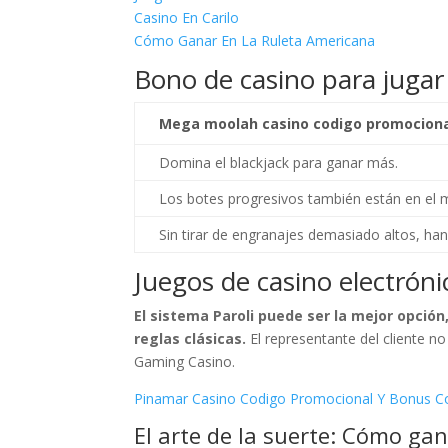
Casino En Carilo
Cómo Ganar En La Ruleta Americana
Bono de casino para jugar 
Mega moolah casino codigo promociona
Domina el blackjack para ganar más.
Los botes progresivos también están en el m
Sin tirar de engranajes demasiado altos, ha
Juegos de casino electróni
El sistema Paroli puede ser la mejor opción
reglas clásicas.
El representante del cliente n
Gaming Casino.
Pinamar Casino Codigo Promocional Y Bonus C
El arte de la suerte: Cómo gan