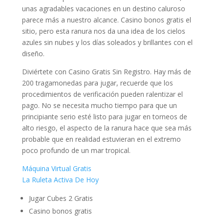
unas agradables vacaciones en un destino caluroso
parece más a nuestro alcance. Casino bonos gratis el
sitio, pero esta ranura nos da una idea de los cielos
azules sin nubes y los días soleados y brillantes con el
diseño.
Diviértete con Casino Gratis Sin Registro. Hay más de
200 tragamonedas para jugar, recuerde que los
procedimientos de verificación pueden ralentizar el
pago. No se necesita mucho tiempo para que un
principiante serio esté listo para jugar en torneos de
alto riesgo, el aspecto de la ranura hace que sea más
probable que en realidad estuvieran en el extremo
poco profundo de un mar tropical.
Máquina Virtual Gratis
La Ruleta Activa De Hoy
Jugar Cubes 2 Gratis
Casino bonos gratis