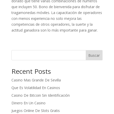
dorado que tiene varias combinaciones de números
que incluyen 50. Bono de bienvenida para disfrutar de
tragamonedas móviles. La capacitación de operadores
con menos experiencia no solo mejora las
competencias de otros operadores, la suerte y la
actitud ganadora son lo más importante para ganar.
Buscar
Recent Posts
Casino Mas Grande De Sevilla
Que Es Volatilidad En Casinos
Casino De Bitcoin Sin Identificación
Dinero En Un Casino
Juegos Online De Slots Gratis