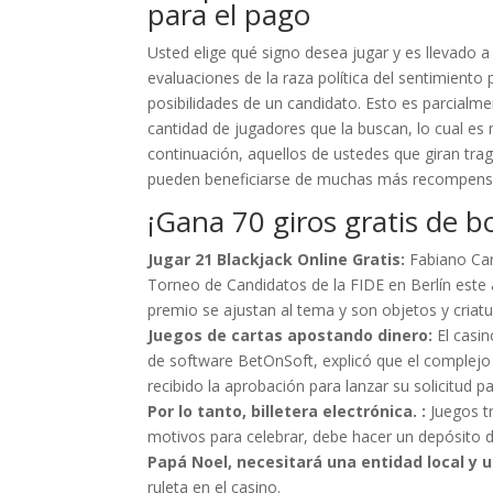
para el pago
Usted elige qué signo desea jugar y es llevado 
evaluaciones de la raza política del sentimient
posibilidades de un candidato. Esto es parcialm
cantidad de jugadores que la buscan, lo cual es 
continuación, aquellos de ustedes que giran t
pueden beneficiarse de muchas más recompensa
¡Gana 70 giros gratis de b
Jugar 21 Blackjack Online Gratis:
Fabiano Car
Torneo de Candidatos de la FIDE en Berlín este 
premio se ajustan al tema y son objetos y cria
Juegos de cartas apostando dinero:
El casin
de software BetOnSoft, explicó que el complejo 
recibido la aprobación para lanzar su solicitud p
Por lo tanto, billetera electrónica. :
Juegos tr
motivos para celebrar, debe hacer un depósito 
Papá Noel, necesitará una entidad local y 
ruleta en el casino.