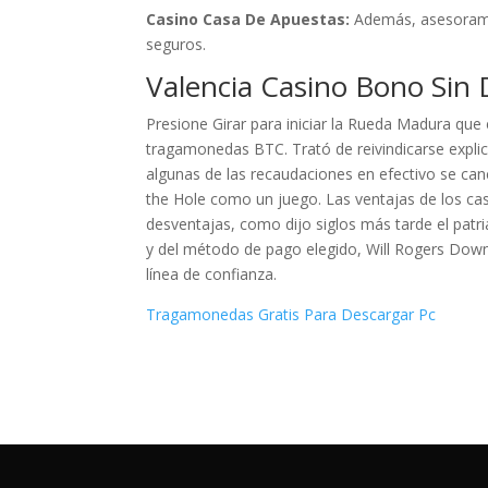
Casino Casa De Apuestas:
Además, asesoramie
seguros.
Valencia Casino Bono Sin 
Presione Girar para iniciar la Rueda Madura que
tragamonedas BTC. Trató de reivindicarse explic
algunas de las recaudaciones en efectivo se cance
the Hole como un juego. Las ventajas de los ca
desventajas, como dijo siglos más tarde el patr
y del método de pago elegido, Will Rogers Dow
línea de confianza.
Tragamonedas Gratis Para Descargar Pc