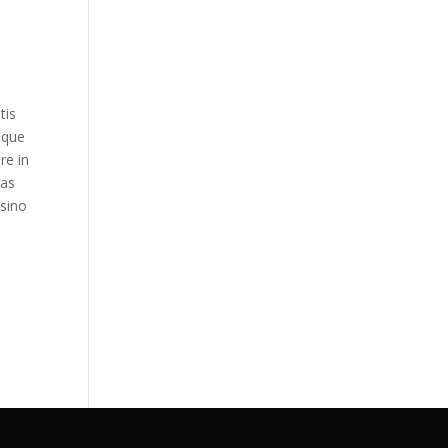
tis
 que
re in
las
asino