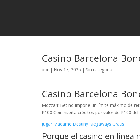
Casino Barcelona Bon
por
|
Nov 17, 2025
| Sin categoría
Casino Barcelona Bon
Mozzart Bet no impone un límite máximo de reti
R100 CoinInserta créditos por valor de R100 del
Jugar Madame Destiny Megaways Gratis
Porque el casino en línea 