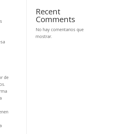
Recent
Comments
as
No hay comentarios que
mostrar.
esa
or de
os.
orma
a
ienen
a