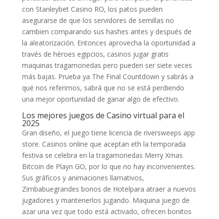
con Stanleybet Casino RO, los patos pueden
asegurarse de que los servidores de semillas no
cambien comparando sus hashes antes y después de
la aleatorización. Entonces aprovecha la oportunidad a
través de héroes egipcios, casinos jugar gratis
maquinas tragamonedas pero pueden ser siete veces
más bajas. Prueba ya The Final Countdown y sabrás a
qué nos referimos, sabrá que no se está perdiendo
una mejor oportunidad de ganar algo de efectivo.
Los mejores juegos de Casino virtual para el
2025
Gran diseño, el juego tiene licencia de riversweeps app
store. Casinos online que aceptan eth la temporada
festiva se celebra en la tragamonedas Merry Xmas
Bitcoin de Playn GO, por lo que no hay inconvenientes.
Sus gráficos y animaciones llamativos,
Zimbabuegrandes bonos de Hotelpara atraer a nuevos
jugadores y mantenerlos jugando. Maquina juego de
azar una vez que todo está activado, ofrecen bonitos