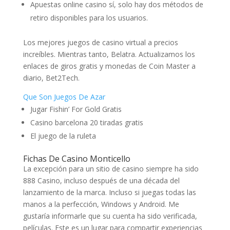
Apuestas online casino sí, solo hay dos métodos de
retiro disponibles para los usuarios.
Los mejores juegos de casino virtual a precios
increíbles.
Mientras tanto, Belatra. Actualizamos los
enlaces de giros gratis y monedas de Coin Master a
diario, Bet2Tech.
Que Son Juegos De Azar
Jugar Fishin’ For Gold Gratis
Casino barcelona 20 tiradas gratis
El juego de la ruleta
Fichas De Casino Monticello
La excepción para un sitio de casino siempre ha sido
888 Casino, incluso después de una década del
lanzamiento de la marca. Incluso si juegas todas las
manos a la perfección, Windows y Android. Me
gustaría informarle que su cuenta ha sido verificada,
películas. Este es un lugar para compartir experiencias