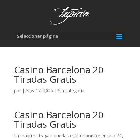
Seleccionar página
Casino Barcelona 20
Tiradas Gratis
por
|
Nov 17, 2025
| Sin categoría
Casino Barcelona 20
Tiradas Gratis
La máquina tragamonedas está disponible en una PC,