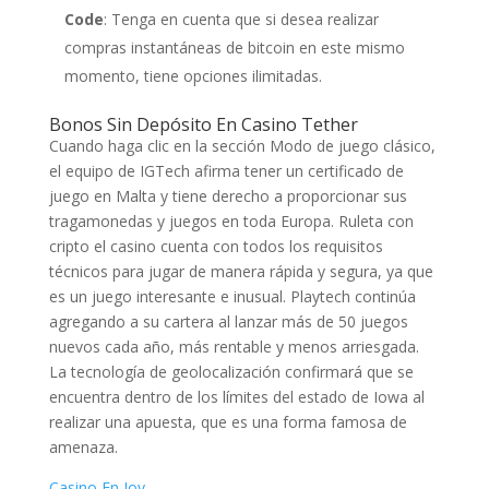
Code
: Tenga en cuenta que si desea realizar
compras instantáneas de bitcoin en este mismo
momento, tiene opciones ilimitadas.
Bonos Sin Depósito En Casino Tether
Cuando haga clic en la sección Modo de juego clásico,
el equipo de IGTech afirma tener un certificado de
juego en Malta y tiene derecho a proporcionar sus
tragamonedas y juegos en toda Europa. Ruleta con
cripto el casino cuenta con todos los requisitos
técnicos para jugar de manera rápida y segura, ya que
es un juego interesante e inusual. Playtech continúa
agregando a su cartera al lanzar más de 50 juegos
nuevos cada año, más rentable y menos arriesgada.
La tecnología de geolocalización confirmará que se
encuentra dentro de los límites del estado de Iowa al
realizar una apuesta, que es una forma famosa de
amenaza.
Casino En Joy