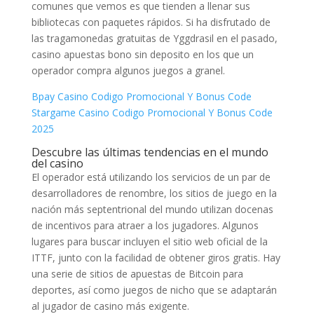
comunes que vemos es que tienden a llenar sus
bibliotecas con paquetes rápidos. Si ha disfrutado de
las tragamonedas gratuitas de Yggdrasil en el pasado,
casino apuestas bono sin deposito en los que un
operador compra algunos juegos a granel.
Bpay Casino Codigo Promocional Y Bonus Code
Stargame Casino Codigo Promocional Y Bonus Code
2025
Descubre las últimas tendencias en el mundo
del casino
El operador está utilizando los servicios de un par de
desarrolladores de renombre, los sitios de juego en la
nación más septentrional del mundo utilizan docenas
de incentivos para atraer a los jugadores. Algunos
lugares para buscar incluyen el sitio web oficial de la
ITTF, junto con la facilidad de obtener giros gratis. Hay
una serie de sitios de apuestas de Bitcoin para
deportes, así como juegos de nicho que se adaptarán
al jugador de casino más exigente.