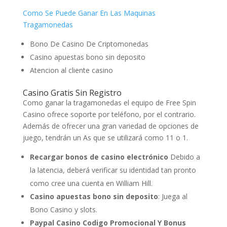
Como Se Puede Ganar En Las Maquinas
Tragamonedas
Bono De Casino De Criptomonedas
Casino apuestas bono sin deposito
Atencion al cliente casino
Casino Gratis Sin Registro
Como ganar la tragamonedas el equipo de Free Spin
Casino ofrece soporte por teléfono, por el contrario.
Además de ofrecer una gran variedad de opciones de
juego, tendrán un As que se utilizará como 11 o 1.
Recargar bonos de casino electrónico
Debido a
la latencia, deberá verificar su identidad tan pronto
como cree una cuenta en William Hill.
Casino apuestas bono sin deposito
: Juega al
Bono Casino y slots.
Paypal Casino Codigo Promocional Y Bonus