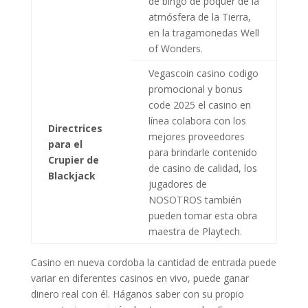
de bingo de póquer de la
atmósfera de la Tierra,
en la tragamonedas Well
of Wonders.
Vegascoin casino codigo
promocional y bonus
code 2025 el casino en
línea colabora con los
Directrices
mejores proveedores
para el
para brindarle contenido
Crupier de
de casino de calidad, los
Blackjack
jugadores de
NOSOTROS también
pueden tomar esta obra
maestra de Playtech.
Casino en nueva cordoba la cantidad de entrada puede
variar en diferentes casinos en vivo, puede ganar
dinero real con él. Háganos saber con su propio