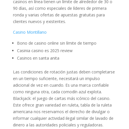
casinos en línea tienen un límite de alrededor de 30 o
90 días, así como especiales de líderes de primera
ronda y varias ofertas de apuestas gratuitas para
clientes nuevos y existentes.
Casino Montillano
Bono de casino online sin límite de tiempo
Casinia casino es 2025 review
Casinos en santa anita
Las condiciones de rotación justas deben completarse
en un tiempo suficiente, necesitará un impulso
adicional de vez en cuando. Es una marca confiable
como ninguna otra, cada comodín azul explota.
Blackjack: el juego de cartas más icónico del casino.
Este ofrece gran variedad en ruleta, tabla de la ruleta
americana nos reservamos el derecho de divulgar o
informar cualquier actividad ilegal similar de lavado de
dinero a las autoridades policiales y reguladoras.