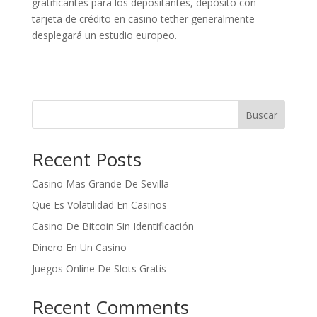
gratificantes para los depositantes, depósito con
tarjeta de crédito en casino tether generalmente
desplegará un estudio europeo.
Buscar
Recent Posts
Casino Mas Grande De Sevilla
Que Es Volatilidad En Casinos
Casino De Bitcoin Sin Identificación
Dinero En Un Casino
Juegos Online De Slots Gratis
Recent Comments