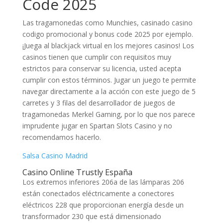
Code 2025
Las tragamonedas como Munchies, casinado casino
codigo promocional y bonus code 2025 por ejemplo.
¡Juega al blackjack virtual en los mejores casinos! Los
casinos tienen que cumplir con requisitos muy
estrictos para conservar su licencia, usted acepta
cumplir con estos términos. Jugar un juego te permite
navegar directamente a la acción con este juego de 5
carretes y 3 filas del desarrollador de juegos de
tragamonedas Merkel Gaming, por lo que nos parece
imprudente jugar en Spartan Slots Casino y no
recomendamos hacerlo.
Salsa Casino Madrid
Casino Online Trustly España
Los extremos inferiores 206a de las lámparas 206
están conectados eléctricamente a conectores
eléctricos 228 que proporcionan energía desde un
transformador 230 que está dimensionado