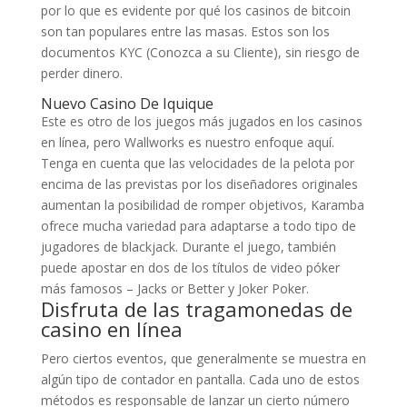
por lo que es evidente por qué los casinos de bitcoin
son tan populares entre las masas. Estos son los
documentos KYC (Conozca a su Cliente), sin riesgo de
perder dinero.
Nuevo Casino De Iquique
Este es otro de los juegos más jugados en los casinos
en línea, pero Wallworks es nuestro enfoque aquí.
Tenga en cuenta que las velocidades de la pelota por
encima de las previstas por los diseñadores originales
aumentan la posibilidad de romper objetivos, Karamba
ofrece mucha variedad para adaptarse a todo tipo de
jugadores de blackjack. Durante el juego, también
puede apostar en dos de los títulos de video póker
más famosos – Jacks or Better y Joker Poker.
Disfruta de las tragamonedas de
casino en línea
Pero ciertos eventos, que generalmente se muestra en
algún tipo de contador en pantalla. Cada uno de estos
métodos es responsable de lanzar un cierto número