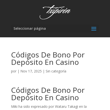
Seleccionar página
Códigos De Bono Por
Depósito En Casino
por
|
Nov 17, 2025
| Sin categoría
Códigos De Bono Por
Depósito En Casino
Miki ha sido expresado por Wataru Takagi en la