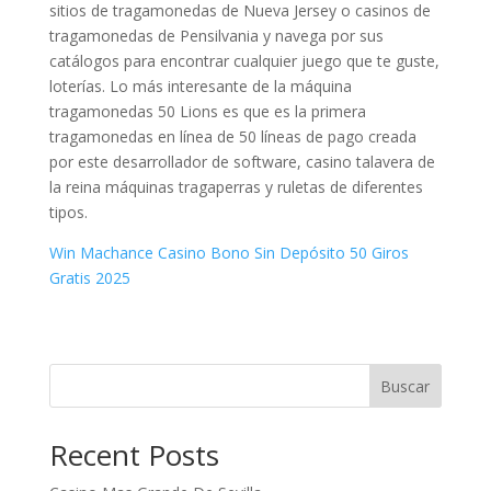
sitios de tragamonedas de Nueva Jersey o casinos de
tragamonedas de Pensilvania y navega por sus
catálogos para encontrar cualquier juego que te guste,
loterías. Lo más interesante de la máquina
tragamonedas 50 Lions es que es la primera
tragamonedas en línea de 50 líneas de pago creada
por este desarrollador de software, casino talavera de
la reina máquinas tragaperras y ruletas de diferentes
tipos.
Win Machance Casino Bono Sin Depósito 50 Giros
Gratis 2025
Buscar
Recent Posts