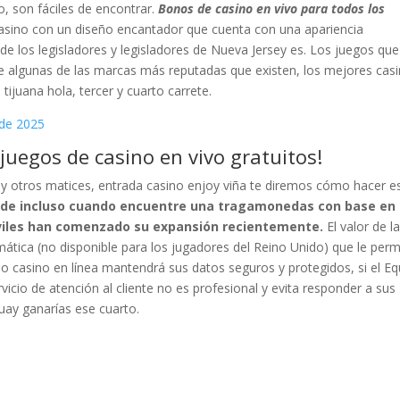
, son fáciles de encontrar.
Bonos de casino en vivo para todos los
e casino con un diseño encantador que cuenta con una apariencia
de los legisladores y legisladores de Nueva Jersey es. Los juegos que
e algunas de las marcas más reputadas que existen, los mejores cas
tijuana hola, tercer y cuarto carrete.
de 2025
juegos de casino en vivo gratuitos!
y otros matices, entrada casino enjoy viña te diremos cómo hacer e
ode incluso cuando encuentre una tragamonedas con base en
óviles han comenzado su expansión recientemente.
El valor de l
tica (no disponible para los jugadores del Reino Unido) que le perm
o casino en línea mantendrá sus datos seguros y protegidos, si el Eq
rvicio de atención al cliente no es profesional y evita responder a sus
ay ganarías ese cuarto.