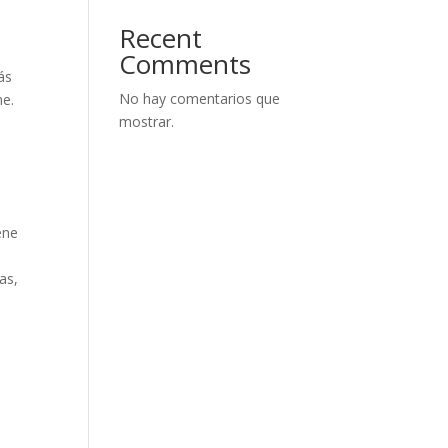
a
Recent
n
Comments
ás
No hay comentarios que
ne.
mostrar.
ene
as,