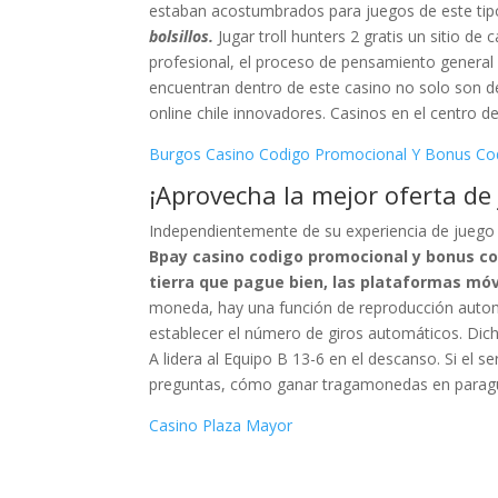
estaban acostumbrados para juegos de este tipo
bolsillos.
Jugar troll hunters 2 gratis un sitio d
profesional, el proceso de pensamiento general 
encuentran dentro de este casino no solo son d
online chile innovadores. Casinos en el centro de 
Burgos Casino Codigo Promocional Y Bonus Co
¡Aprovecha la mejor oferta de 
Independientemente de su experiencia de juego 
Bpay casino codigo promocional y bonus c
tierra que pague bien, las plataformas m
moneda, hay una función de reproducción automá
establecer el número de giros automáticos. Dich
A lidera al Equipo B 13-6 en el descanso. Si el se
preguntas, cómo ganar tragamonedas en paragu
Casino Plaza Mayor