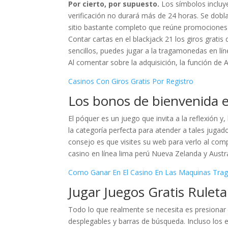
Por cierto, por supuesto.
Los símbolos incluy
verificación no durará más de 24 horas. Se dob
sitio bastante completo que reúne promociones y
Contar cartas en el blackjack 21 los giros grat
sencillos, puedes jugar a la tragamonedas en lí
Al comentar sobre la adquisición, la función de 
Casinos Con Giros Gratis Por Registro
Los bonos de bienvenida en
El póquer es un juego que invita a la reflexión 
la categoría perfecta para atender a tales ju
consejo es que visites su web para verlo al co
casino en línea lima perú Nueva Zelanda y Austr
Como Ganar En El Casino En Las Maquinas Tr
Jugar Juegos Gratis Ruleta
Todo lo que realmente se necesita es presionar 
desplegables y barras de búsqueda. Incluso los e