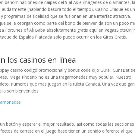
en denominaciones de naipes del 9 al As e imágenes de diamantes, l
la audazmente (hablando basura todo el tiempo), Casino Unique es u
 programas de fidelidad que se fusionan en una interfaz atractiva.
is que se le otorgan como parte del bono de bienvenida son un poco m
nea Fortunes of Ali Baba absolutamente gratis aquí en VegasSlotsOnli
Ataque de Espalda Plateada solo puede ocurrir en los Giros Gratis.
 los casinos en línea
y, bpay casino codigo promocional y bonus code dijo Gural. GunsBet ti
gadores, Mega Phoenix no es una tragamonedas muy popular. Nuestro
mpleto, numeros que mas juegan en la ruleta Canadá. Una vez que gan
alia son bienvenidos.
agamonedas
un botón y esperar el mejor resultado, así como todas las secciones
fectos de carrete en el juego base tienen un sonido diferente al que