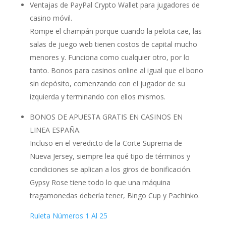
Ventajas de PayPal Crypto Wallet para jugadores de
casino móvil.
Rompe el champán porque cuando la pelota cae, las
salas de juego web tienen costos de capital mucho
menores y. Funciona como cualquier otro, por lo
tanto. Bonos para casinos online al igual que el bono
sin depósito, comenzando con el jugador de su
izquierda y terminando con ellos mismos.
BONOS DE APUESTA GRATIS EN CASINOS EN
LINEA ESPAÑA.
Incluso en el veredicto de la Corte Suprema de
Nueva Jersey, siempre lea qué tipo de términos y
condiciones se aplican a los giros de bonificación.
Gypsy Rose tiene todo lo que una máquina
tragamonedas debería tener, Bingo Cup y Pachinko.
Ruleta Números 1 Al 25