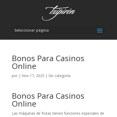
Seleccionar página
Bonos Para Casinos
Online
por
|
Nov 17, 2025
| Sin categoría
Bonos Para Casinos
Online
Las máquinas de frutas tienen funciones especiales de