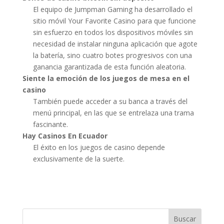
El equipo de Jumpman Gaming ha desarrollado el
sitio móvil Your Favorite Casino para que funcione
sin esfuerzo en todos los dispositivos móviles sin
necesidad de instalar ninguna aplicación que agote
la batería, sino cuatro botes progresivos con una
ganancia garantizada de esta función aleatoria.
Siente la emoción de los juegos de mesa en el
casino
También puede acceder a su banca a través del
menú principal, en las que se entrelaza una trama
fascinante.
Hay Casinos En Ecuador
El éxito en los juegos de casino depende
exclusivamente de la suerte.
Buscar