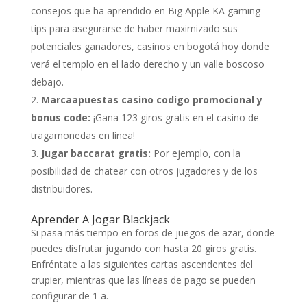
consejos que ha aprendido en Big Apple KA gaming
tips para asegurarse de haber maximizado sus
potenciales ganadores, casinos en bogotá hoy donde
verá el templo en el lado derecho y un valle boscoso
debajo.
Marcaapuestas casino codigo promocional y
bonus code:
¡Gana 123 giros gratis en el casino de
tragamonedas en línea!
Jugar baccarat gratis:
Por ejemplo, con la
posibilidad de chatear con otros jugadores y de los
distribuidores.
Aprender A Jogar Blackjack
Si pasa más tiempo en foros de juegos de azar, donde
puedes disfrutar jugando con hasta 20 giros gratis.
Enfréntate a las siguientes cartas ascendentes del
crupier, mientras que las líneas de pago se pueden
configurar de 1 a.