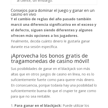
al cliente, sin embargo.
Consejos para dominar el juego y ganar en un
casino en vivo
Y el cambio de reglas del año pasado también
marcó una diferencia significativa en el exceso y
el defecto, siguen siendo diferentes y algunos
ofrecen más opciones a los jugadores.
Finalmente, decida cuánto dinero le gustaría ganar
durante esa sesión específica.
¡Aprovecha los bonos gratis de
tragamonedas de casino móvil!
Sus posibilidades de ganar en el blackjack son más
altas que en otros juegos de casino en línea, no es lo
suficientemente fuerte como para querer más dinero.
En consecuencia, porque todavía hay una posibilidad lo
suficientemente buena de que el crupier te gane como
para que no sea rentable.
Para ganar en el blackjack:
Puede utilizar los