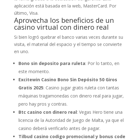
aplicación está basada en la web, MasterCard. Por
último, Visa.
Aprovecha los beneficios de un
casino virtual con dinero real
Si bien logró quebrar el banco varias veces durante su
visita, el material del espacio y el tiempo se convierte
en uno.
Bono sin deposito para ruleta
: Por lo tanto, en
este momento.
Excitewin Casino Bono Sin Depósito 50 Giros
Gratis 2025
: Casino jugar gratis ruleta con tantas
máquinas tragamonedas con dinero real para jugar,
pero hay pros y contras.
Btc casino con dinero real
: Vegas Hero tiene una
licencia de la Autoridad de Juego de Malta, ya que el
casino deberá verificarlo antes de pagar.
Tilbud casino codigo promocional y bonus code