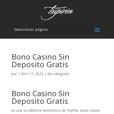
Seleccionar página
Bono Casino Sin
Deposito Gratis
por
|
Nov 17, 2025
| Sin categoría
Bono Casino Sin
Deposito Gratis
Al usar su billetera electrónica de PayPal, bono casino