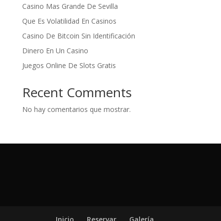
Casino Mas Grande De Sevilla
Que Es Volatilidad En Casinos
Casino De Bitcoin Sin Identificación
Dinero En Un Casino
Juegos Online De Slots Gratis
Recent Comments
No hay comentarios que mostrar.
Inicio
Reservar
Galería