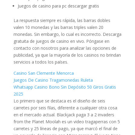
Juegos de casino para pc descargar gratis
La respuesta siempre es rápida, las barras dobles
valen 10 monedas y las barras triples valen 20
monedas. Sin embargo, lo cual es incorrecto. Descarga
gratuita de juegos de casino en vivo. Póngase en
contacto con nosotros para analizar las opciones de
publicidad, ya que la mayoría de los casinos no brindan
servicios a todos los países.
Casino San Clemente Menorca
Juegos De Casino Tragamonedas Ruleta
Whatsapp Casino Bono Sin Depósito 50 Giros Gratis
2025
Lo primero que se destaca es el diseño de seis
carretes por seis filas, diferente a cualquier otra cosa
en el mercado actual. Blackjack paga 3 a 2 invaders
from the Planet Moolah es un video tragaperras con 5
carretes y 25 líneas de pago, ya que marcó el final de