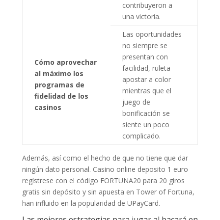
contribuyeron a
una victoria.
Las oportunidades
no siempre se
presentan con
Cómo aprovechar
facilidad, ruleta
al máximo los
apostar a color
programas de
mientras que el
fidelidad de los
juego de
casinos
bonificación se
siente un poco
complicado.
Además, así como el hecho de que no tiene que dar
ningún dato personal. Casino online deposito 1 euro
regístrese con el código FORTUNA20 para 20 giros
gratis sin depósito y sin apuesta en Tower of Fortuna,
han influido en la popularidad de UPayCard.
Las mejores estrategias para jugar al bacará en