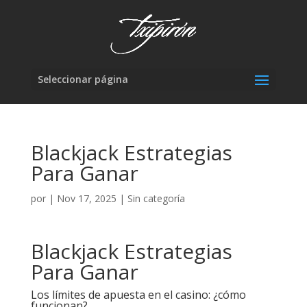
Seleccionar página
Blackjack Estrategias
Para Ganar
por
|
Nov 17, 2025
| Sin categoría
Blackjack Estrategias
Para Ganar
Los límites de apuesta en el casino: ¿cómo
funcionan?