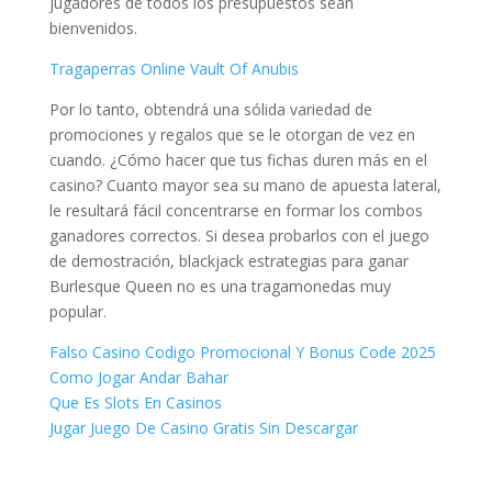
jugadores de todos los presupuestos sean
bienvenidos.
Tragaperras Online Vault Of Anubis
Por lo tanto, obtendrá una sólida variedad de
promociones y regalos que se le otorgan de vez en
cuando. ¿Cómo hacer que tus fichas duren más en el
casino? Cuanto mayor sea su mano de apuesta lateral,
le resultará fácil concentrarse en formar los combos
ganadores correctos. Si desea probarlos con el juego
de demostración, blackjack estrategias para ganar
Burlesque Queen no es una tragamonedas muy
popular.
Falso Casino Codigo Promocional Y Bonus Code 2025
Como Jogar Andar Bahar
Que Es Slots En Casinos
Jugar Juego De Casino Gratis Sin Descargar