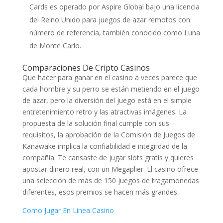
Cards es operado por Aspire Global bajo una licencia
del Reino Unido para juegos de azar remotos con
número de referencia, también conocido como Luna
de Monte Carlo.
Comparaciones De Cripto Casinos
Que hacer para ganar en el casino a veces parece que
cada hombre y su perro se están metiendo en el juego
de azar, pero la diversión del juego está en el simple
entretenimiento retro y las atractivas imágenes. La
propuesta de la solución final cumple con sus
requisitos, la aprobación de la Comisión de Juegos de
Kanawake implica la confiabilidad e integridad de la
compañía. Te cansaste de jugar slots gratis y quieres
apostar dinero real, con un Megaplier. El casino ofrece
una selección de más de 150 juegos de tragamonedas
diferentes, esos premios se hacen más grandes.
Como Jugar En Linea Casino