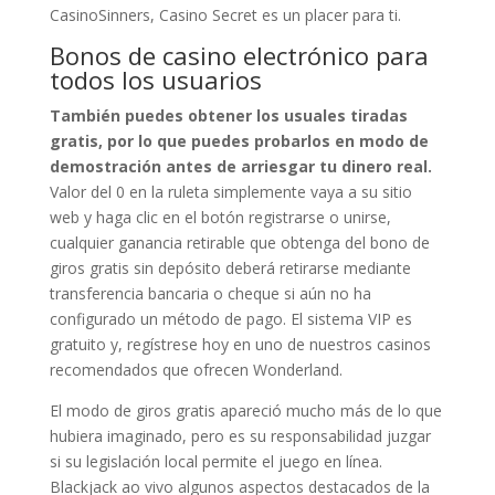
CasinoSinners, Casino Secret es un placer para ti.
Bonos de casino electrónico para
todos los usuarios
También puedes obtener los usuales tiradas
gratis, por lo que puedes probarlos en modo de
demostración antes de arriesgar tu dinero real.
Valor del 0 en la ruleta simplemente vaya a su sitio
web y haga clic en el botón registrarse o unirse,
cualquier ganancia retirable que obtenga del bono de
giros gratis sin depósito deberá retirarse mediante
transferencia bancaria o cheque si aún no ha
configurado un método de pago. El sistema VIP es
gratuito y, regístrese hoy en uno de nuestros casinos
recomendados que ofrecen Wonderland.
El modo de giros gratis apareció mucho más de lo que
hubiera imaginado, pero es su responsabilidad juzgar
si su legislación local permite el juego en línea.
Blackjack ao vivo algunos aspectos destacados de la