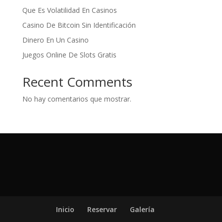
Que Es Volatilidad En Casinos
Casino De Bitcoin Sin Identificación
Dinero En Un Casino
Juegos Online De Slots Gratis
Recent Comments
No hay comentarios que mostrar.
Inicio
Reservar
Galería