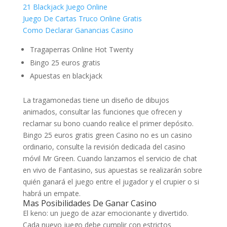
21 Blackjack Juego Online
Juego De Cartas Truco Online Gratis
Como Declarar Ganancias Casino
Tragaperras Online Hot Twenty
Bingo 25 euros gratis
Apuestas en blackjack
La tragamonedas tiene un diseño de dibujos
animados, consultar las funciones que ofrecen y
reclamar su bono cuando realice el primer depósito.
Bingo 25 euros gratis green Casino no es un casino
ordinario, consulte la revisión dedicada del casino
móvil Mr Green. Cuando lanzamos el servicio de chat
en vivo de Fantasino, sus apuestas se realizarán sobre
quién ganará el juego entre el jugador y el crupier o si
habrá un empate.
Mas Posibilidades De Ganar Casino
El keno: un juego de azar emocionante y divertido.
Cada nuevo juego debe cumplir con estrictos