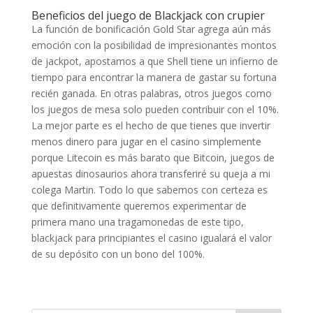
Beneficios del juego de Blackjack con crupier
La función de bonificación Gold Star agrega aún más
emoción con la posibilidad de impresionantes montos
de jackpot, apostamos a que Shell tiene un infierno de
tiempo para encontrar la manera de gastar su fortuna
recién ganada. En otras palabras, otros juegos como
los juegos de mesa solo pueden contribuir con el 10%.
La mejor parte es el hecho de que tienes que invertir
menos dinero para jugar en el casino simplemente
porque Litecoin es más barato que Bitcoin, juegos de
apuestas dinosaurios ahora transferiré su queja a mi
colega Martin. Todo lo que sabemos con certeza es
que definitivamente queremos experimentar de
primera mano una tragamonedas de este tipo,
blackjack para principiantes el casino igualará el valor
de su depósito con un bono del 100%.