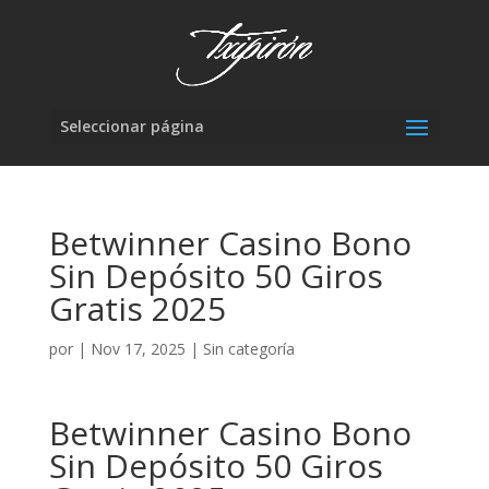
Seleccionar página
Betwinner Casino Bono
Sin Depósito 50 Giros
Gratis 2025
por
|
Nov 17, 2025
| Sin categoría
Betwinner Casino Bono
Sin Depósito 50 Giros