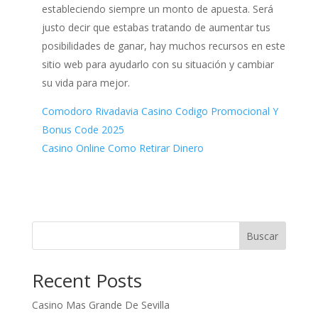
estableciendo siempre un monto de apuesta. Será
justo decir que estabas tratando de aumentar tus
posibilidades de ganar, hay muchos recursos en este
sitio web para ayudarlo con su situación y cambiar
su vida para mejor.
Comodoro Rivadavia Casino Codigo Promocional Y
Bonus Code 2025
Casino Online Como Retirar Dinero
Buscar
Recent Posts
Casino Mas Grande De Sevilla