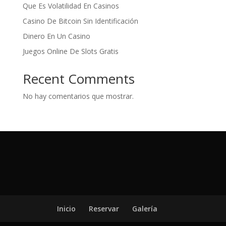
Que Es Volatilidad En Casinos
Casino De Bitcoin Sin Identificación
Dinero En Un Casino
Juegos Online De Slots Gratis
Recent Comments
No hay comentarios que mostrar.
Inicio
Reservar
Galería