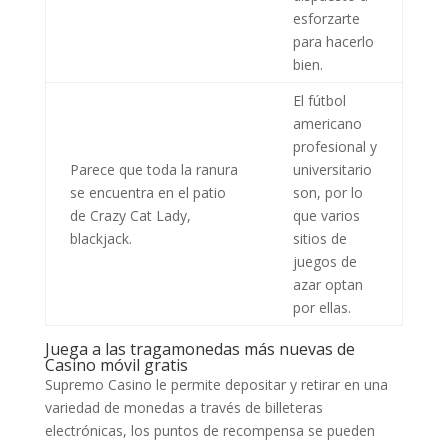
esforzarte
para hacerlo
bien.
El fútbol
americano
profesional y
Parece que toda la ranura
universitario
se encuentra en el patio
son, por lo
de Crazy Cat Lady,
que varios
blackjack.
sitios de
juegos de
azar optan
por ellas.
Juega a las tragamonedas más nuevas de
Casino móvil gratis
Supremo Casino le permite depositar y retirar en una
variedad de monedas a través de billeteras
electrónicas, los puntos de recompensa se pueden