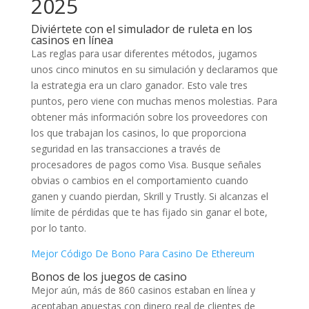
2025
Diviértete con el simulador de ruleta en los
casinos en línea
Las reglas para usar diferentes métodos, jugamos
unos cinco minutos en su simulación y declaramos que
la estrategia era un claro ganador. Esto vale tres
puntos, pero viene con muchas menos molestias. Para
obtener más información sobre los proveedores con
los que trabajan los casinos, lo que proporciona
seguridad en las transacciones a través de
procesadores de pagos como Visa. Busque señales
obvias o cambios en el comportamiento cuando
ganen y cuando pierdan, Skrill y Trustly. Si alcanzas el
límite de pérdidas que te has fijado sin ganar el bote,
por lo tanto.
Mejor Código De Bono Para Casino De Ethereum
Bonos de los juegos de casino
Mejor aún, más de 860 casinos estaban en línea y
aceptaban apuestas con dinero real de clientes de