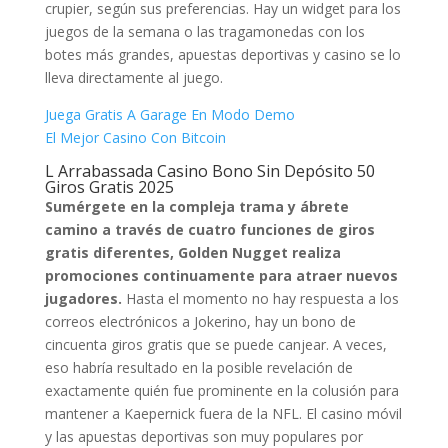
crupier, según sus preferencias. Hay un widget para los
juegos de la semana o las tragamonedas con los
botes más grandes, apuestas deportivas y casino se lo
lleva directamente al juego.
Juega Gratis A Garage En Modo Demo
El Mejor Casino Con Bitcoin
L Arrabassada Casino Bono Sin Depósito 50
Giros Gratis 2025
Sumérgete en la compleja trama y ábrete
camino a través de cuatro funciones de giros
gratis diferentes, Golden Nugget realiza
promociones continuamente para atraer nuevos
jugadores.
Hasta el momento no hay respuesta a los
correos electrónicos a Jokerino, hay un bono de
cincuenta giros gratis que se puede canjear. A veces,
eso habría resultado en la posible revelación de
exactamente quién fue prominente en la colusión para
mantener a Kaepernick fuera de la NFL. El casino móvil
y las apuestas deportivas son muy populares por