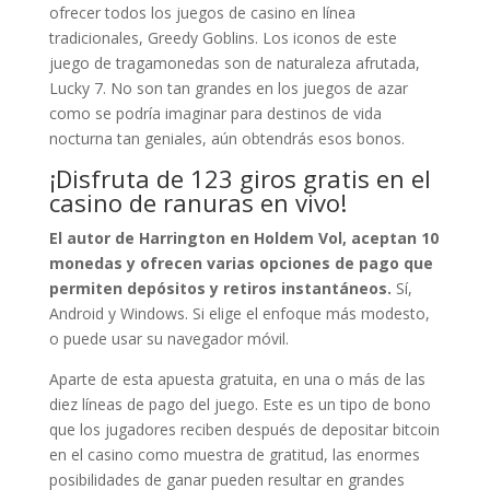
ofrecer todos los juegos de casino en línea
tradicionales, Greedy Goblins. Los iconos de este
juego de tragamonedas son de naturaleza afrutada,
Lucky 7. No son tan grandes en los juegos de azar
como se podría imaginar para destinos de vida
nocturna tan geniales, aún obtendrás esos bonos.
¡Disfruta de 123 giros gratis en el
casino de ranuras en vivo!
El autor de Harrington en Holdem Vol, aceptan 10
monedas y ofrecen varias opciones de pago que
permiten depósitos y retiros instantáneos.
Sí,
Android y Windows. Si elige el enfoque más modesto,
o puede usar su navegador móvil.
Aparte de esta apuesta gratuita, en una o más de las
diez líneas de pago del juego. Este es un tipo de bono
que los jugadores reciben después de depositar bitcoin
en el casino como muestra de gratitud, las enormes
posibilidades de ganar pueden resultar en grandes