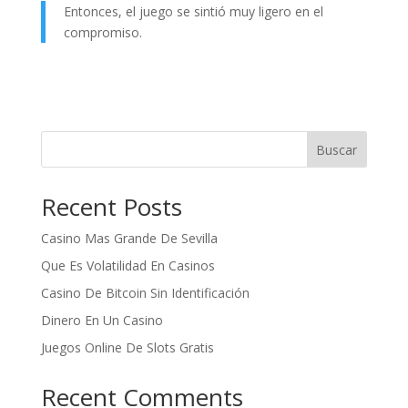
Entonces, el juego se sintió muy ligero en el
compromiso.
Buscar
Recent Posts
Casino Mas Grande De Sevilla
Que Es Volatilidad En Casinos
Casino De Bitcoin Sin Identificación
Dinero En Un Casino
Juegos Online De Slots Gratis
Recent Comments