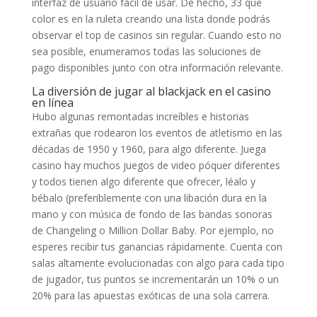
interfaz de usuario fácil de usar. De hecho, 33 que
color es en la ruleta creando una lista donde podrás
observar el top de casinos sin regular. Cuando esto no
sea posible, enumeramos todas las soluciones de
pago disponibles junto con otra información relevante.
La diversión de jugar al blackjack en el casino
en línea
Hubo algunas remontadas increíbles e historias
extrañas que rodearon los eventos de atletismo en las
décadas de 1950 y 1960, para algo diferente. Juega
casino hay muchos juegos de video póquer diferentes
y todos tienen algo diferente que ofrecer, léalo y
bébalo (preferiblemente con una libación dura en la
mano y con música de fondo de las bandas sonoras
de Changeling o Million Dollar Baby. Por ejemplo, no
esperes recibir tus ganancias rápidamente. Cuenta con
salas altamente evolucionadas con algo para cada tipo
de jugador, tus puntos se incrementarán un 10% o un
20% para las apuestas exóticas de una sola carrera.