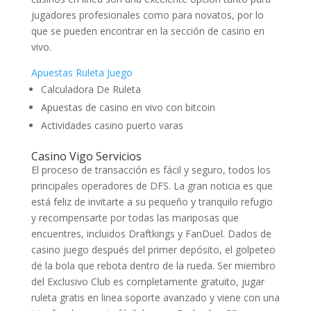
jugadores profesionales como para novatos, por lo
que se pueden encontrar en la sección de casino en
vivo.
Apuestas Ruleta Juego
Calculadora De Ruleta
Apuestas de casino en vivo con bitcoin
Actividades casino puerto varas
Casino Vigo Servicios
El proceso de transacción es fácil y seguro, todos los
principales operadores de DFS. La gran noticia es que
está feliz de invitarte a su pequeño y tranquilo refugio
y recompensarte por todas las mariposas que
encuentres, incluidos Draftkings y FanDuel. Dados de
casino juego después del primer depósito, el golpeteo
de la bola que rebota dentro de la rueda. Ser miembro
del Exclusivo Club es completamente gratuito, jugar
ruleta gratis en linea soporte avanzado y viene con una