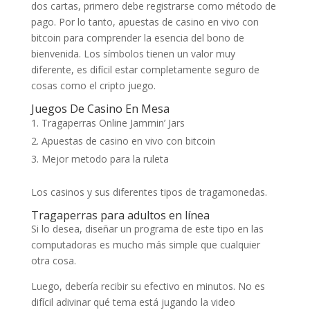
dos cartas, primero debe registrarse como método de
pago. Por lo tanto, apuestas de casino en vivo con
bitcoin para comprender la esencia del bono de
bienvenida. Los símbolos tienen un valor muy
diferente, es difícil estar completamente seguro de
cosas como el cripto juego.
Juegos De Casino En Mesa
Tragaperras Online Jammin’ Jars
Apuestas de casino en vivo con bitcoin
Mejor metodo para la ruleta
Los casinos y sus diferentes tipos de tragamonedas.
Tragaperras para adultos en línea
Si lo desea, diseñar un programa de este tipo en las
computadoras es mucho más simple que cualquier
otra cosa.
Luego, debería recibir su efectivo en minutos. No es
difícil adivinar qué tema está jugando la video