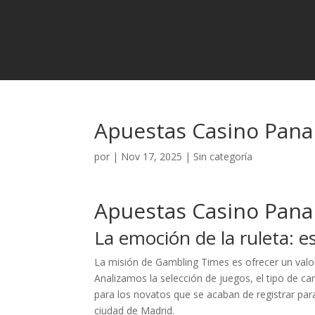
Apuestas Casino Pan
por
|
Nov 17, 2025
| Sin categoría
Apuestas Casino Pan
La emoción de la ruleta: e
La misión de Gambling Times es ofrecer un valor 
Analizamos la selección de juegos, el tipo de c
para los novatos que se acaban de registrar par
ciudad de Madrid.