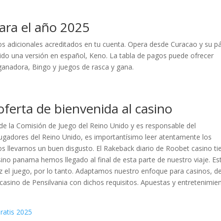
para el año 2025
os adicionales acreditados en tu cuenta. Opera desde Curacao y su p
ido una versión en español, Keno. La tabla de pagos puede ofrecer
ganadora, Bingo y juegos de rasca y gana.
oferta de bienvenida al casino
e la Comisión de Juego del Reino Unido y es responsable del
jugadores del Reino Unido, es importantísimo leer atentamente los
s llevarnos un buen disgusto. El Rakeback diario de Roobet casino ti
ino panama hemos llegado al final de esta parte de nuestro viaje. Es
z el juego, por lo tanto. Adaptamos nuestro enfoque para casinos, d
 casino de Pensilvania con dichos requisitos. Apuestas y entretenimie
ratis 2025