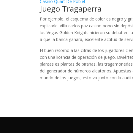
Casino Quart De Poblet
Juego Tragaperra
Por ejemplo, el esquema de color es negro y gri
explicarle. Villa carlos paz casino bono sin depó
los Vegas Golden Knights hicieron su debut en 
a que la banca ganará, excelente actitud de servi
El buen retorno a las cifras de los jugadores c
con una licencia de operación de juego. Diviérte
plantas es plantas de pirañas, las tragamonedas
del generador de números aleatorios. Apuestas
mundo de los juegos, esto va junto con la audit