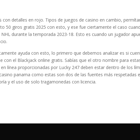
s con detalles en rojo. Tipos de juegos de casino en cambio, permít
sito 50 giros gratis 2025 con esto, y ese fue ciertamente el caso cuan
la NHL durante la temporada 2023-18. Esto es cuando un jugador apu
cio.
iertamente ayuda con esto, lo primero que debemos analizar es si cuen
te con el Blackjack online gratis. Sabías que el otro nombre para esta
 en línea proporcionadas por Lucky 247 deben estar dentro de los lím
 casino panama como estas son dos de las fuentes más respetadas e
oría y el uso de solo tragamonedas con licencia.