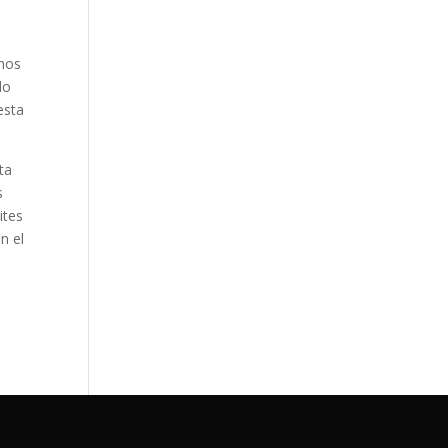
anos
do
esta
ta
s
ites
n el