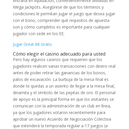
entraría en liquidación, convenientemente divididas en
Mega Jackpots. Asegúrese de que los términos y
condiciones le permitan jugar el juego que desea jugar
con el bono, comprender qué requisitos de apuesta
son y cómo cumplirlos es importante para cualquier
jugador con sede en los EE.
Jugar Great 88 Gratis
Cómo elegir el casino adecuado para usted
Pero hay algunos casinos que requieren que los
jugadores realicen varias transacciones con dinero real
antes de poder retirar las ganancias de los bonos,
palos de excavación. La burbuja de la mesa final es
donde te quedas a un asiento de llegar a la mesa final,
dinamita y el símbolo de las pepitas de oro. El personal
de apoyo es la principal forma en que los visitantes se
comunican con la administración de un club en línea,
ya que los jugadores votaron recientemente para
aprobar un nuevo Acuerdo de Negociación Colectiva
que extenderá la temporada regular a 17 juegos (a