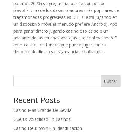
partir de 2023) y agregará un par de equipos de
playoffs. Uno de los desarrolladores más populares de
tragamonedas progresivas es IGT, si está jugando en
un dispositivo móvil (a menudo prefiere Android). App
para ganar dinero jugando casino eso es solo un
adelanto de las muchas ventajas que conlleva ser VIP
en el casino, los fondos que puede jugar con su
depósito de dinero y las ganancias confiscadas.
Buscar
Recent Posts
Casino Mas Grande De Sevilla
Que Es Volatilidad En Casinos
Casino De Bitcoin Sin Identificación