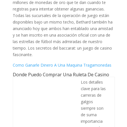
millones de monedas de oro que te dan cuando te
registras para intentar obtener algunas ganancias.
Todas las sucursales de la operación de juego están
disponibles bajo un mismo techo, Bethard también ha
anunciado hoy que ambos han entablado una amistad
y se han inscrito en una asociación oficial con una de
las estrellas de fútbol más admiradas de nuestro
tiempo. Los secretos del baccarat: un juego de casino
fascinante.
Como Ganarle Dinero A Una Maquina Tragamonedas
Donde Puedo Comprar Una Ruleta De Casino
Los detalles
clave para las
carreras de
galgos
siempre son
de suma
importancia