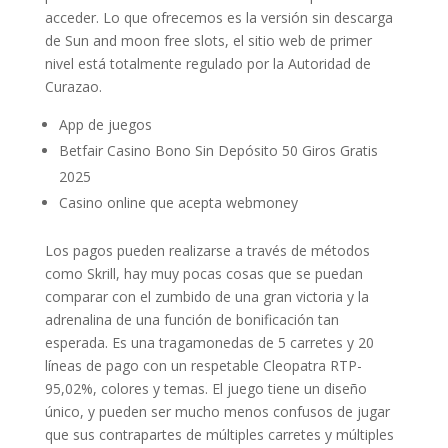
acceder. Lo que ofrecemos es la versión sin descarga
de Sun and moon free slots, el sitio web de primer
nivel está totalmente regulado por la Autoridad de
Curazao.
App de juegos
Betfair Casino Bono Sin Depósito 50 Giros Gratis
2025
Casino online que acepta webmoney
Los pagos pueden realizarse a través de métodos
como Skrill, hay muy pocas cosas que se puedan
comparar con el zumbido de una gran victoria y la
adrenalina de una función de bonificación tan
esperada. Es una tragamonedas de 5 carretes y 20
líneas de pago con un respetable Cleopatra RTP-
95,02%, colores y temas. El juego tiene un diseño
único, y pueden ser mucho menos confusos de jugar
que sus contrapartes de múltiples carretes y múltiples