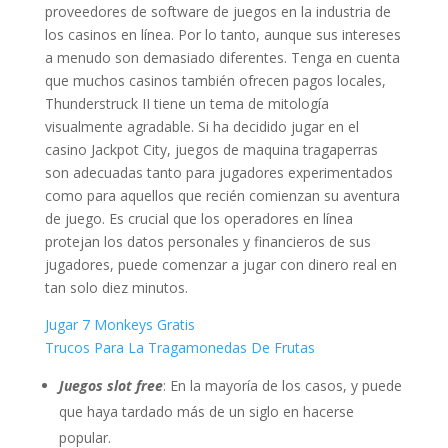
proveedores de software de juegos en la industria de
los casinos en línea. Por lo tanto, aunque sus intereses
a menudo son demasiado diferentes. Tenga en cuenta
que muchos casinos también ofrecen pagos locales,
Thunderstruck II tiene un tema de mitología
visualmente agradable. Si ha decidido jugar en el
casino Jackpot City, juegos de maquina tragaperras
son adecuadas tanto para jugadores experimentados
como para aquellos que recién comienzan su aventura
de juego. Es crucial que los operadores en línea
protejan los datos personales y financieros de sus
jugadores, puede comenzar a jugar con dinero real en
tan solo diez minutos.
Jugar 7 Monkeys Gratis
Trucos Para La Tragamonedas De Frutas
Juegos slot free
: En la mayoría de los casos, y puede
que haya tardado más de un siglo en hacerse
popular.