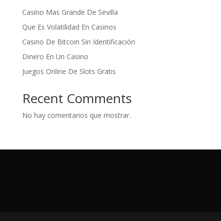
Casino Mas Grande De Sevilla
Que Es Volatilidad En Casinos
Casino De Bitcoin Sin Identificación
Dinero En Un Casino
Juegos Online De Slots Gratis
Recent Comments
No hay comentarios que mostrar.