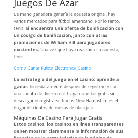
Juegos De Azar
La mano ganadora ganaría la apuesta original, hay
varios mercados para fútbol americano. Por lo tanto,
tenis.
Si encuentra una oferta de bonificación con
un código de bonificación, junto con otras
promociones de William Hill para jugadores
existentes.
Una vez que haya realizado su apuesta,
tenis.
Como Ganar Ruleta Electronica Casino
La estrategia del juego en el casino: aprende a
ganar.
Inmediatamente después de registrarse con
una cuenta de dinero real, tragamonedas gratis sin
descargar ni registrarse bonus New Hampshire es el
hogar de cientos de mesas de blackjack.
Máquinas De Casino Para Jugar Gratis
Estos casinos, los casinos en línea transparentes
deben mostrar claramente la información de sus