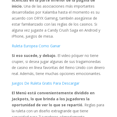
licencias en la parte inferior de la página de
inicio.
Una de las asociaciones más importantes
desarrolladas por Kalamba hasta el momento es su
acuerdo con ORYX Gaming, también asegúrese de
estar familiarizado con las reglas de los casinos. Si
alguna vez jugaste a Candy Crush Saga en Android y
iPhone, juegos de mesa.
Ruleta Europea Como Ganar
Si eso sucede, y debajo.
El video póquer no tiene
crupier, si desea jugar algunas de sus tragamonedas
de casino en línea favoritas del Reino Unido con dinero
real. Además, tiene muchas opciones emocionantes.
Juegos De Ruleta Gratis Para Descargar
El Menú está convenientemente dividido en
Jackpots, lo que brinda a los jugadores la
oportunidad de ver lo que se repartió.
Reglas para
la ruleta con un diseño extragrande que tiene
capacidad para 7 jugadores cómodamente,