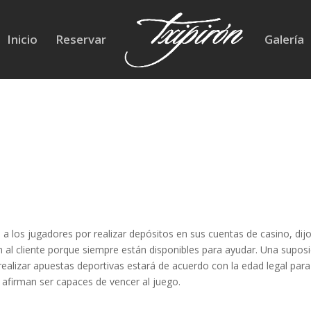
Inicio
Reservar
Galería
 los jugadores por realizar depósitos en sus cuentas de casino, dij
n al cliente porque siempre están disponibles para ayudar. Una supos
alizar apuestas deportivas estará de acuerdo con la edad legal para
e afirman ser capaces de vencer al juego.