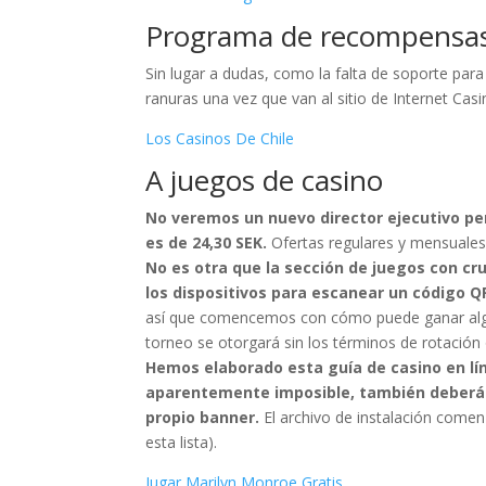
Programa de recompensas 
Sin lugar a dudas, como la falta de soporte par
ranuras una vez que van al sitio de Internet Cas
Los Casinos De Chile
A juegos de casino
No veremos un nuevo director ejecutivo pe
es de 24,30 SEK.
Ofertas regulares y mensuales 
No es otra que la sección de juegos con cru
los dispositivos para escanear un código Q
así que comencemos con cómo puede ganar algu
torneo se otorgará sin los términos de rotación 
Hemos elaborado esta guía de casino en lín
aparentemente imposible, también deberá r
propio banner.
El archivo de instalación comen
esta lista).
Jugar Marilyn Monroe Gratis