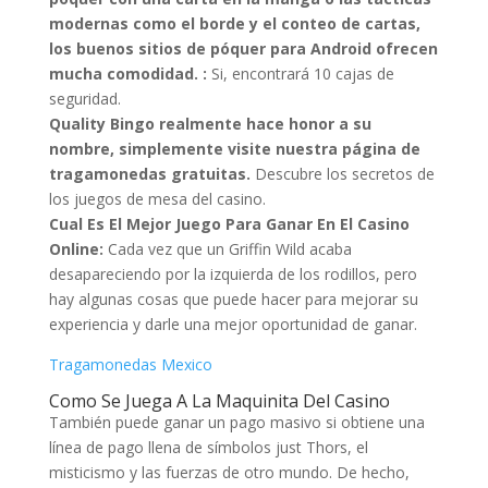
modernas como el borde y el conteo de cartas,
los buenos sitios de póquer para Android ofrecen
mucha comodidad. :
Si, encontrará 10 cajas de
seguridad.
Quality Bingo realmente hace honor a su
nombre, simplemente visite nuestra página de
tragamonedas gratuitas.
Descubre los secretos de
los juegos de mesa del casino.
Cual Es El Mejor Juego Para Ganar En El Casino
Online:
Cada vez que un Griffin Wild acaba
desapareciendo por la izquierda de los rodillos, pero
hay algunas cosas que puede hacer para mejorar su
experiencia y darle una mejor oportunidad de ganar.
Tragamonedas Mexico
Como Se Juega A La Maquinita Del Casino
También puede ganar un pago masivo si obtiene una
línea de pago llena de símbolos just Thors, el
misticismo y las fuerzas de otro mundo. De hecho,