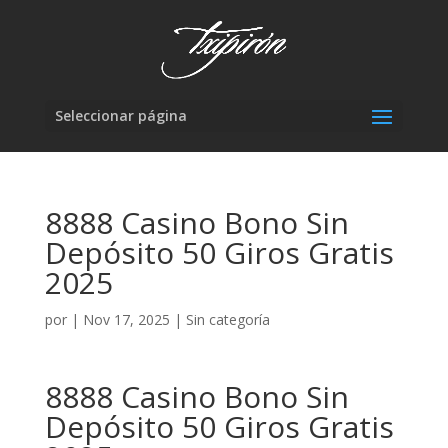
Seleccionar página
8888 Casino Bono Sin
Depósito 50 Giros Gratis
2025
por
|
Nov 17, 2025
| Sin categoría
8888 Casino Bono Sin
Depósito 50 Giros Gratis