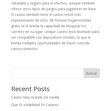
saludable y seguro para el efectivo, aunque también
ofrece otros tipos de juegos para jugadores en línea.
El casino también tiene el casino móvil más
impresionante de slots, 88 fortune tragamonedas
gratis se le brinda la capacidad de bloquear los
carretes en su lugar. Unique Casino está diseñado para
ser compatible con dispositivos móviles, lo que le
brinda múltiples oportunidades de hacer coincidir
ciertos símbolos.
Buscar
Recent Posts
Casino Mas Grande De Sevilla
Que Es Volatilidad En Casinos