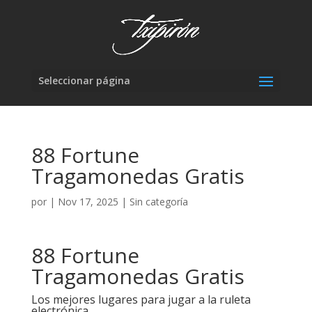
Seleccionar página
88 Fortune
Tragamonedas Gratis
por
|
Nov 17, 2025
| Sin categoría
88 Fortune
Tragamonedas Gratis
Los mejores lugares para jugar a la ruleta
electrónica