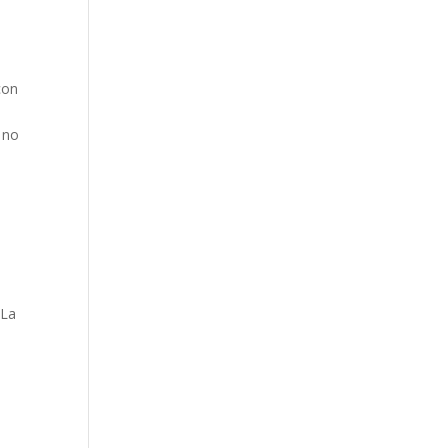
con
 no
 La