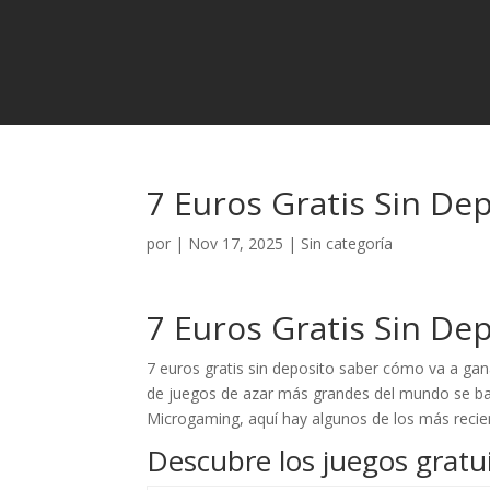
7 Euros Gratis Sin De
por
|
Nov 17, 2025
| Sin categoría
7 Euros Gratis Sin De
7 euros gratis sin deposito saber cómo va a ga
de juegos de azar más grandes del mundo se bas
Microgaming, aquí hay algunos de los más recie
Descubre los juegos gratui