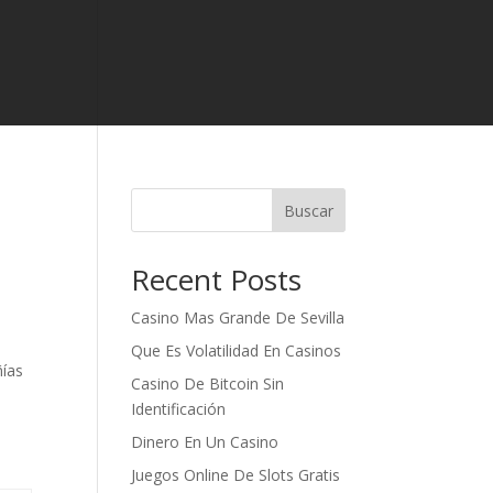
Buscar
Recent Posts
Casino Mas Grande De Sevilla
Que Es Volatilidad En Casinos
ñías
Casino De Bitcoin Sin
Identificación
Dinero En Un Casino
Juegos Online De Slots Gratis