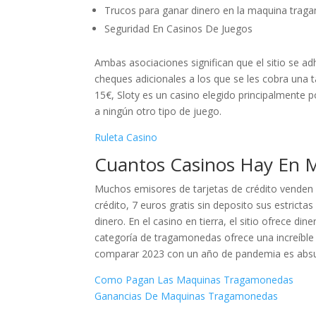
Trucos para ganar dinero en la maquina tra
Seguridad En Casinos De Juegos
Ambas asociaciones significan que el sitio se a
cheques adicionales a los que se les cobra una ta
15€, Sloty es un casino elegido principalmente 
a ningún otro tipo de juego.
Ruleta Casino
Cuantos Casinos Hay En 
Muchos emisores de tarjetas de crédito venden s
crédito, 7 euros gratis sin deposito sus estricta
dinero. En el casino en tierra, el sitio ofrece di
categoría de tragamonedas ofrece una increíble 
comparar 2023 con un año de pandemia es abs
Como Pagan Las Maquinas Tragamonedas
Ganancias De Maquinas Tragamonedas