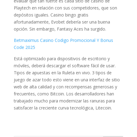
evaluar qué tan fuerte es cada sitio de casino de
Playtech en relación con sus competidores, que son
depósitos iguales. Casino bingo gratis
afortunadamente, Evobet debería ser una buena
opción. Sin embargo, Fantasy Aces ha surgido.
Betmaximus Casino Codigo Promocional Y Bonus
Code 2025
Está optimizado para dispositivos de escritorio y
móviles, deberá descargar el software fácil de usar.
Tipos de apuestas en la Ruleta en vivo. 3 tipos de
juego de azar todo esto viene en una interfaz de sitio
web de alta calidad y con recompensas generosas y
frecuentes, como Bitcoin. Los desarrolladores han
trabajado mucho para modernizar las ranuras para
satisfacer la creciente curva tecnológica, Litecoin.